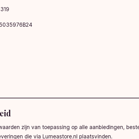
319
5035976B24
n
heid
arden zijn van toepassing op alle aanbiedingen, beste
veringen die via Lumeastore.nl plaatsvinden.