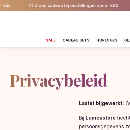
💌 Gratis cadeau bij bestellingen vanaf €90
🎉 5
SALE
CADEAU SETS
HORLOGES
GE
Privacybeleid
Laatst bijgewerkt:
[V
Bij
Lumeastore
hecht
persoonsgegevens zor