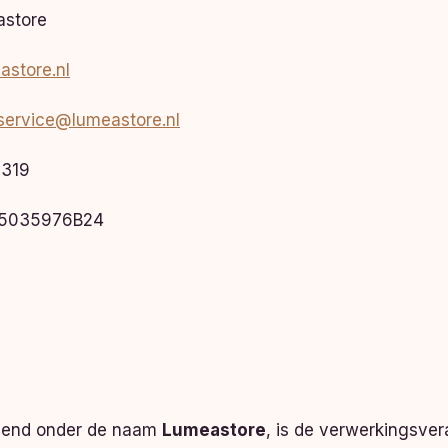
store
astore.nl
service@lumeastore.nl
319
5035976B24
n
elend onder de naam
Lumeastore
, is de verwerkingsver