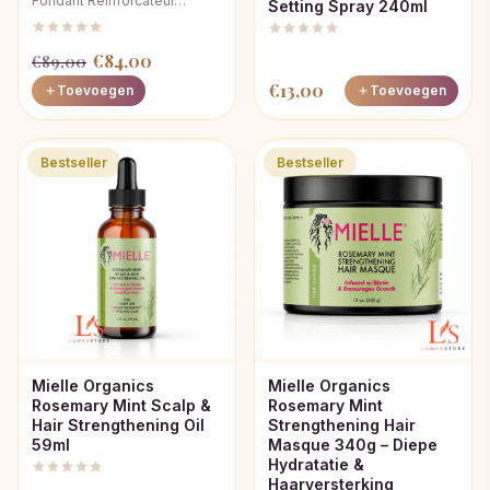
Fondant Reinforcateur…
Setting Spray 240ml
Oorspronkelijke
Huidige
€
84,00
€
89,00
prijs
prijs
€
13,00
Toevoegen
Toevoegen
was:
is:
€89,00.
€84,00.
Bestseller
Bestseller
Mielle Organics
Mielle Organics
Rosemary Mint Scalp &
Rosemary Mint
Hair Strengthening Oil
Strengthening Hair
59ml
Masque 340g – Diepe
Hydratatie &
Haarversterking