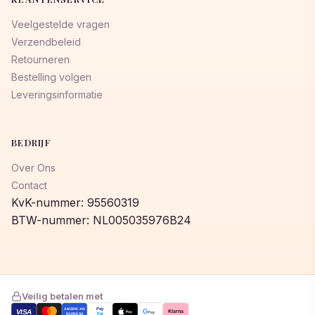
Veelgestelde vragen
Verzendbeleid
Retourneren
Bestelling volgen
Leveringsinformatie
BEDRIJF
Over Ons
Contact
KvK-nummer: 95560319
BTW-nummer: NL005035976B24
Veilig betalen met
AMERICAN
Pay
VISA
G
Klarna
Pay
Pay
EXPRESS
Pal