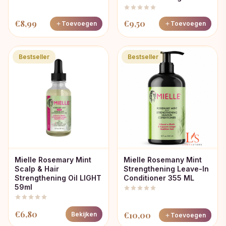
€
8,99
€
9,50
Toevoegen
Toevoegen
Bestseller
Bestseller
Mielle Rosemary Mint
Mielle Rosemany Mint
Scalp & Hair
Strengthening Leave-In
Strengthening Oil LIGHT
Conditioner 355 ML
59ml
€
6,80
€
10,00
Bekijken
Toevoegen