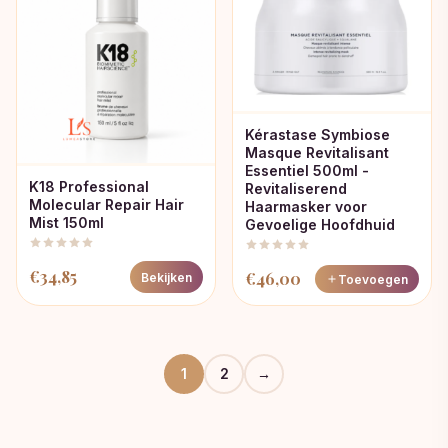
Kérastase Symbiose
Masque Revitalisant
Essentiel 500ml -
K18 Professional
Revitaliserend
Molecular Repair Hair
Haarmasker voor
Mist 150ml
Gevoelige Hoofdhuid
€
34,85
€
46,00
Bekijken
Toevoegen
1
2
→