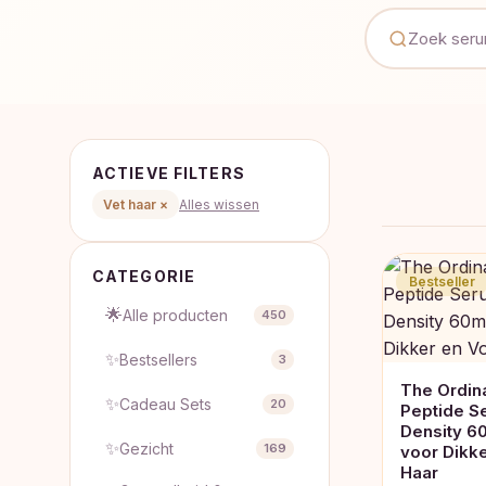
ACTIEVE FILTERS
Vet haar ×
Alles wissen
CATEGORIE
Bestseller
🌟
Alle producten
450
✨
Bestsellers
3
The Ordina
✨
Cadeau Sets
20
Peptide Se
Density 6
✨
Gezicht
169
voor Dikke
Haar