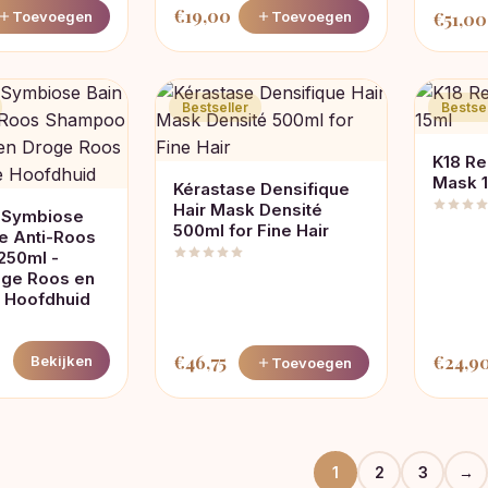
€
19,00
Oorspr
Toevoegen
Toevoegen
€
51,00
prijs
was:
€60,00
Bestseller
Bestsel
K18 Re
Mask 
Kérastase Densifique
Hair Mask Densité
 Symbiose
500ml for Fine Hair
e Anti-Roos
250ml -
ge Roos en
 Hoofdhuid
€
46,75
€
24,9
Bekijken
Toevoegen
1
2
3
→