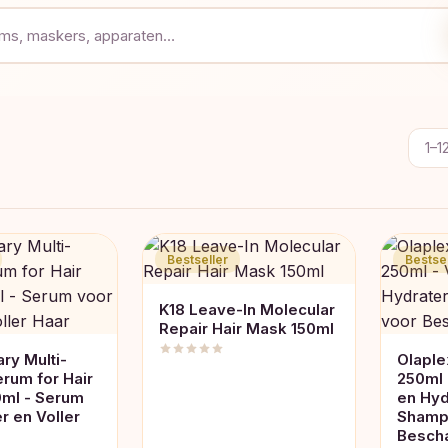
1–1
Bestseller
Bestsel
K18 Leave-In Molecular
Repair Hair Mask 150ml
ry Multi-
Olapl
rum for Hair
250ml 
0ml - Serum
en Hy
r en Voller
Shamp
Besch