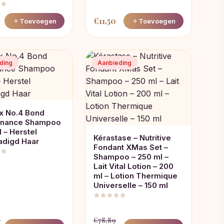
€
11,50
Toevoegen
Toevoegen
ding
Aanbieding
x No.4 Bond
enance Shampoo
 – Herstel
Kérastase – Nutritive
adigd Haar
Fondant XMas Set –
Shampoo – 250 ml –
Lait Vital Lotion – 200
ml – Lotion Thermique
Universelle – 150 ml
0
€
78,89