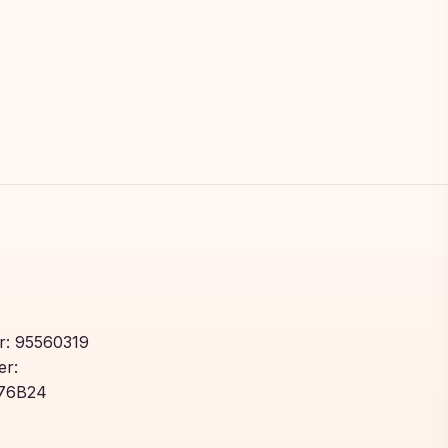
: 95560319
r:
76B24