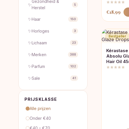
Gezondheid &
✨
5
Herstel
€
18,99
✨
Haar
150
✨
Horloges
3
Bestseller
✨
Lichaam
23
Kérastase
✨
Merken
388
Absolu Gl
Hair Oil 4
✨
Parfum
102
✨
Sale
41
PRIJSKLASSE
Alle prijzen
Onder €40
€40 – €70