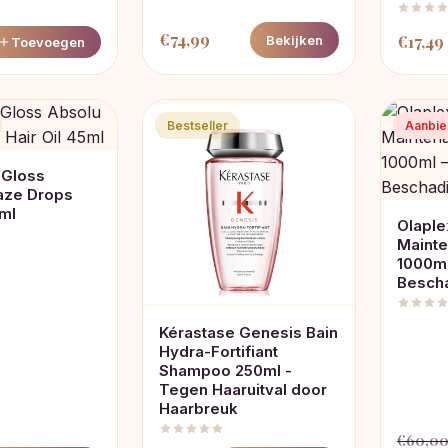
€
74,99
€
17,49
Bekijken
Toevoegen
Bestseller
Aanbie
 Gloss
aze Drops
5ml
Olaple
Maint
1000ml
Besch
Kérastase Genesis Bain
Hydra-Fortifiant
Shampoo 250ml -
Tegen Haaruitval door
Haarbreuk
€
60,0