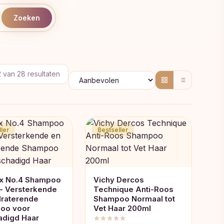
Zoeken
Gesorteerd
2 van 28 resultaten
op
populariteit
ler
Bestseller
ex No.4 Shampoo
Vichy Dercos
- Versterkende
Technique Anti-Roos
draterende
Shampoo Normaal tot
oo voor
Vet Haar 200ml
adigd Haar