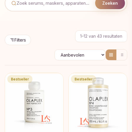
Zoeken
Geso
1–12 van 43 resultaten
Filters
op
popul
Bestseller
Bestseller