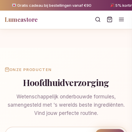
Gratis cadeau bij bestellingen vanaf €90
5% korting 
Lumeastore
ONZE PRODUCTEN
Hoofdhuidverzorging
Wetenschappelijk onderbouwde formules,
samengesteld met 's werelds beste ingrediënten.
Vind jouw perfecte routine.