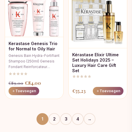
Kerastase Genesis Trio
for Normal to Oily Hair
Kérastase Elixir Ultime
Genesis Bain Hydra-Fortifiant
Set Holidays 2025 –
Shampoo (250ml) Genesis
Luxury Hair Care Gift
Fondant Reinforcateur…
Set
Oorspronkelijke
Huidige
€
84,00
€
89,00
prijs
prijs
€
55,23
Toevoegen
Toevoegen
was:
is:
€89,00.
€84,00.
1
2
3
4
→