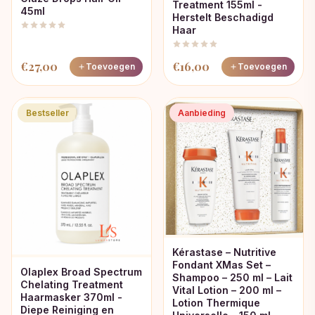
Treatment 155ml -
45ml
Herstelt Beschadigd
Haar
€
27,00
€
16,00
Toevoegen
Toevoegen
Bestseller
Aanbieding
Kérastase – Nutritive
Fondant XMas Set –
Olaplex Broad Spectrum
Shampoo – 250 ml – Lait
Chelating Treatment
Vital Lotion – 200 ml –
Haarmasker 370ml -
Lotion Thermique
Diepe Reiniging en