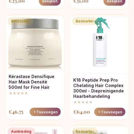
€
23,00
€
31,00
Bekijken
Bekijken
Bestseller
Bestseller
Kérastase Densifique
K18 Peptide Prep Pro
Hair Mask Densité
Chelating Hair Complex
500ml for Fine Hair
300ml - Diepreinigende
Haarbehandeling
€
46,75
€
64,00
Toevoegen
Toevoegen
Aanbieding
Bestseller