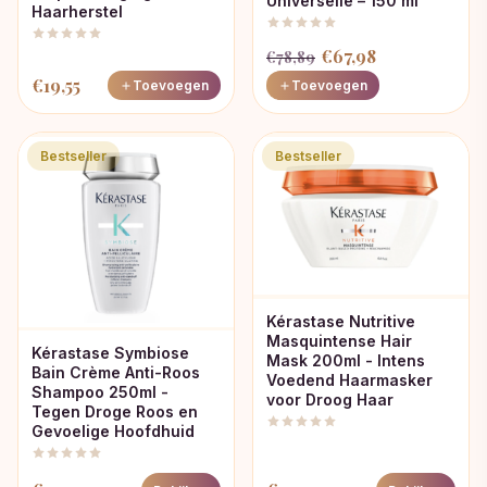
Universelle – 150 ml
Haarherstel
Oorspronkelijke
Huidige
€
67,98
€
78,89
prijs
prijs
€
19,55
Toevoegen
Toevoegen
was:
is:
€78,89.
€67,98.
Bestseller
Bestseller
Kérastase Nutritive
Masquintense Hair
Kérastase Symbiose
Mask 200ml - Intens
Bain Crème Anti-Roos
Voedend Haarmasker
Shampoo 250ml -
voor Droog Haar
Tegen Droge Roos en
Gevoelige Hoofdhuid