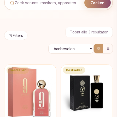
Zoeken
Geso
Toont alle 3 resultaten
Filters
op
popul
Bestseller
Bestseller