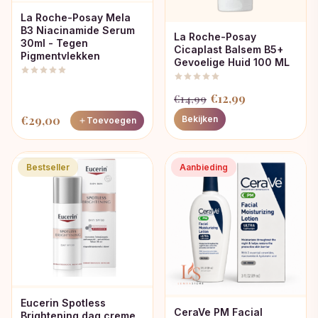
La Roche-Posay Mela
B3 Niacinamide Serum
La Roche-Posay
30ml - Tegen
Cicaplast Balsem B5+
Pigmentvlekken
Gevoelige Huid 100 ML
Oorspronkelijke
Huidige
€
12,99
€
14,99
prijs
prijs
€
29,00
Bekijken
Toevoegen
was:
is:
€14,99.
€12,99.
Bestseller
Aanbieding
Eucerin Spotless
CeraVe PM Facial
Brightening dag creme