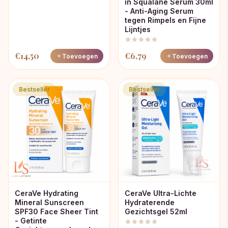
in Squalane Serum 30ml
- Anti-Aging Serum
tegen Rimpels en Fijne
Lijntjes
€
14,50
€
6,79
Toevoegen
Toevoegen
Bestseller
Bestseller
CeraVe Hydrating
CeraVe Ultra-Lichte
Mineral Sunscreen
Hydraterende
SPF30 Face Sheer Tint
Gezichtsgel 52ml
- Getinte