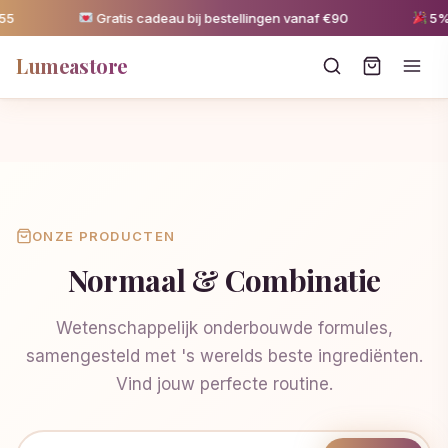
Gratis cadeau bij bestellingen vanaf €90
5% ko
Lumeastore
ONZE PRODUCTEN
Normaal & Combinatie
Wetenschappelijk onderbouwde formules,
samengesteld met 's werelds beste ingrediënten.
Vind jouw perfecte routine.