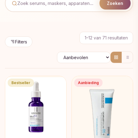
Zoeken
Geso
1–12 van 71 resultaten
Filters
op
popul
Bestseller
Aanbieding