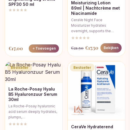
Moisturizing Lotion
SPF30 50 ml
89ml | Nachtcrème met
Niacinamide
CeraVe Night Face
Moisturizer hydrates
overnight, supports the…
Oorspronkelijke
Huidige
€
17,50
€
17,00
€
21,50
Bekijken
Toevoegen
prijs
prijs
was:
is:
Bestseller
Bestseller
€21,50.
€17,50.
La Roche-Posay Hyalu
B5 Hyaluronzuur Serum
30ml
La Roche-Posay hyaluronic
acid serum deeply hydrates,
plumps,…
CeraVe Hydraterend