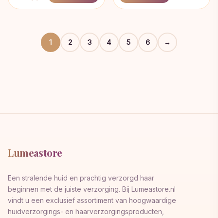
was:
is:
€18,00.
€13,50.
1
2
3
4
5
6
→
Lumeastore
Een stralende huid en prachtig verzorgd haar
beginnen met de juiste verzorging. Bij Lumeastore.nl
vindt u een exclusief assortiment van hoogwaardige
huidverzorgings- en haarverzorgingsproducten,