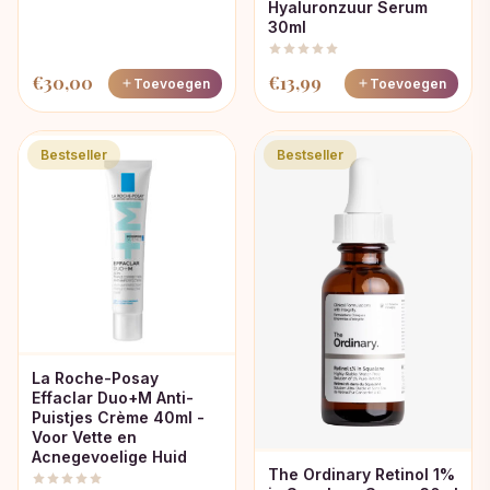
Hyaluronzuur Serum
30ml
€
30,00
€
13,99
Toevoegen
Toevoegen
Bestseller
Bestseller
La Roche-Posay
Effaclar Duo+M Anti-
Puistjes Crème 40ml -
Voor Vette en
Acnegevoelige Huid
The Ordinary Retinol 1%