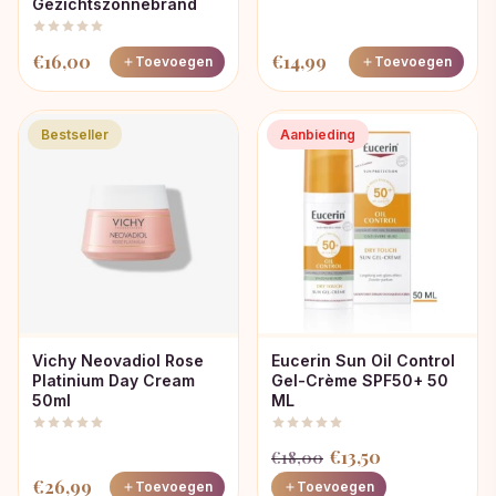
Gezichtszonnebrand
€
16,00
€
14,99
Toevoegen
Toevoegen
Bestseller
Aanbieding
Vichy Neovadiol Rose
Eucerin Sun Oil Control
Platinium Day Cream
Gel-Crème SPF50+ 50
50ml
ML
Oorspronkelijke
Huidige
€
13,50
€
18,00
prijs
prijs
€
26,99
Toevoegen
Toevoegen