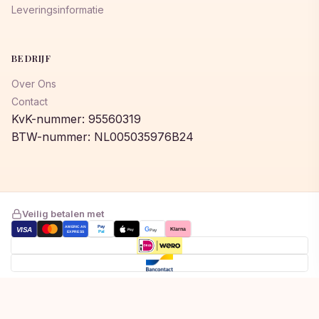
Leveringsinformatie
BEDRIJF
Over Ons
Contact
KvK-nummer: 95560319
BTW-nummer: NL005035976B24
Veilig betalen met
AMERICAN
Pay
VISA
G
Klarna
Pay
Pay
EXPRESS
Pal
Toegevoegd aan winkelwagen!
© 2026 © 2026 Lumeastore. Alle rechten voorbehouden.
Bekijk winkelwagen om af te rekenen