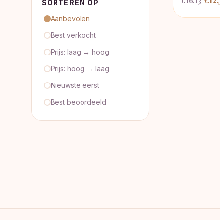
€
12,
€
16,13
SORTEREN OP
prijs
Aanbevolen
was:
Best verkocht
€16,
Prijs: laag → hoog
Prijs: hoog → laag
Nieuwste eerst
Best beoordeeld