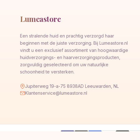
Lumeastore
Een stralende huid en prachtig verzorgd haar
beginnen met de juiste verzorging. Bij Lumeastore.nl
vindt u een exclusief assortiment van hoogwaardige
huidverzorgings- en haarverzorgingsproducten,
zorgvuldig geselecteerd om uw natuurlijke
schoonheid te versterken.
Jupiterweg 19-a-75 8938AD Leeuwarden, NL
Klantenservice@lumeastore.nl
AMERICAN
Pay
Veilig betalen met
VISA
G
Pay
Pay
EXPRESS
Pal