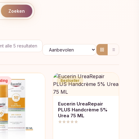
Zoeken
Gesorteerd
t alle 5 resultaten
op
populariteit
ding
Bestseller
Eucerin UreaRepair
PLUS Handcrème 5%
Urea 75 ML