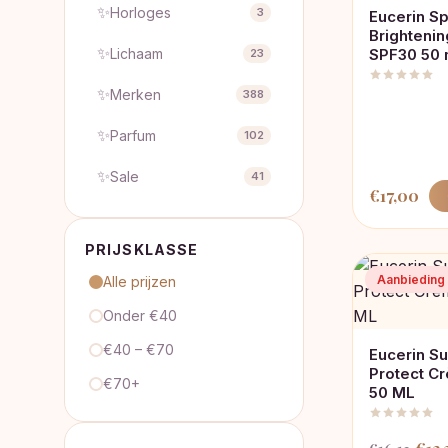
✨
Horloges
3
Eucerin S
Brighteni
✨
Lichaam
SPF30 50 
23
✨
Merken
388
✨
Parfum
102
✨
Sale
41
€
17,00
PRIJSKLASSE
Aanbieding
Alle prijzen
Onder €40
€40 – €70
Eucerin Su
Protect C
€70+
50 ML
Oors