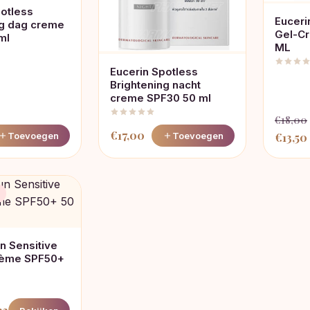
potless
Euceri
ng dag creme
Gel-C
ml
ML
Eucerin Spotless
Brightening nacht
creme SPF30 50 ml
€
18,00
€
17,00
Oorspr
Toevoegen
Toevoegen
€
13,50
prijs
was:
i
€18,00
n Sensitive
rème SPF50+
pronkelijke
Huidige