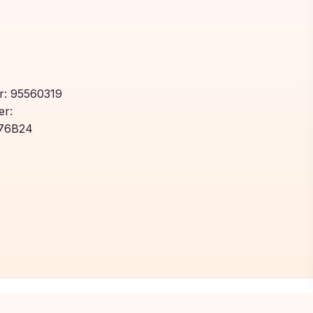
: 95560319
r:
76B24
Toegevoegd aan winkelwagen!