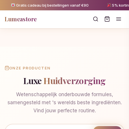
Gratis cadeau bij bestellingen vanaf €90
5% korting 
Lumeastore
ONZE PRODUCTEN
Luxe
Huidverzorging
Wetenschappelijk onderbouwde formules,
samengesteld met 's werelds beste ingrediënten.
Vind jouw perfecte routine.