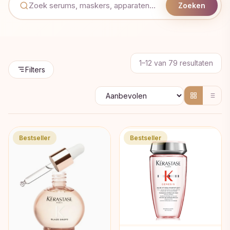
Zoeken
Geso
1–12 van 79 resultaten
Filters
op
popul
Bestseller
Bestseller