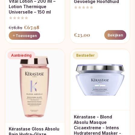
Vital Lotion – 200 ml –
Gevoelige Hoofdhuid
Lotion Thermique
Universelle – 150 ml
Oorspronkelijke
Huidige
€
67,98
€
78,89
prijs
prijs
€
23,00
Bekijken
Toevoegen
was:
is:
€78,89.
€67,98.
Aanbieding
Bestseller
Kérastase - Blond
Absolu Masque
Cicaextreme - Intens
Kérastase Gloss Absolu
Hydraterend Masker -
Bain Hydra-Glaze