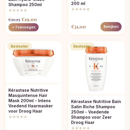
200 ml
Shampoo 250ml
Oorspronkelijke
Huidige
€
19,00
€
21,23
prijs
prijs
€
31,00
Bekijken
Toevoegen
was:
is:
€21,23.
€19,00.
Bestseller
Bestseller
Kérastase Nutritive
Masquintense Hair
Mask 200ml - Intens
Kérastase Nutritive Bain
Voedend Haarmasker
Satin Riche Shampoo
voor Droog Haar
250ml - Voedende
Shampoo voor Zeer
Droog Haar