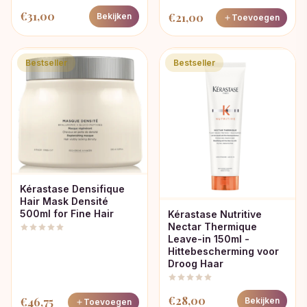
€
31,00
€
21,00
Bekijken
Toevoegen
Bestseller
Bestseller
Kérastase Densifique
Hair Mask Densité
500ml for Fine Hair
Kérastase Nutritive
Nectar Thermique
Leave-in 150ml -
Hittebescherming voor
Droog Haar
€
28,00
€
46,75
Bekijken
Toevoegen