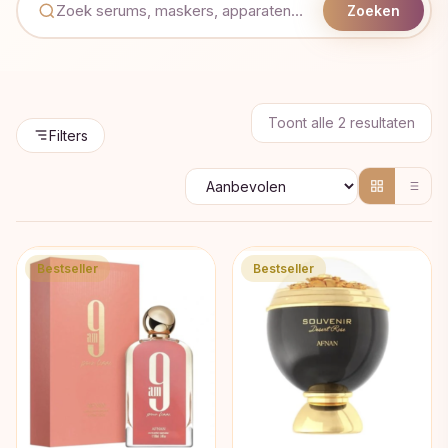
Zoeken
Geso
Toont alle 2 resultaten
Filters
op
popul
Bestseller
Bestseller