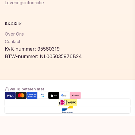
Leveringsinformatie
BEDRIJF
Over Ons
Contact
KvK-nummer: 95560319
BTW-nummer: NL005035976B24
Veilig betalen met
AMERICAN
Pay
VISA
G
Klarna
Pay
Pay
EXPRESS
Pal
Toegevoegd aan winkelwagen!
© 2026 © 2026 Lumeastore. Alle rechten voorbehouden.
Bekijk winkelwagen om af te rekenen