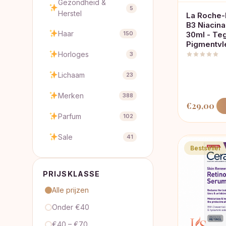
Gezondheid &
5
Herstel
La Roche-
B3 Niacin
Haar
150
30ml - Te
Pigmentvl
Horloges
3
Lichaam
23
Merken
388
€
29,00
Parfum
102
Sale
41
Bestseller
PRIJSKLASSE
Alle prijzen
Onder €40
€40 – €70