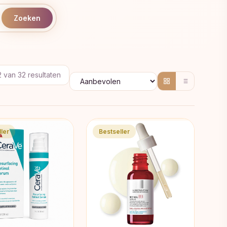
Zoeken
Gesorteerd
2 van 32 resultaten
op
populariteit
ler
Bestseller