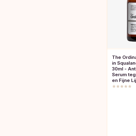
The Ordina
in Squala
30ml - Ant
Serum teg
en Fijne Li