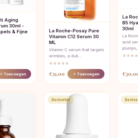
La Roc
ti Aging
B5 Hya
rum 30ml -
30ml
La Roche-Posay Pure
pels & Fijne
La Roch
Vitamin C12 Serum 30
ML
acid se
plumps
Vitamin C serum that targets
wrinkles, a dull…
€
31,00
€
30,0
Toevoegen
Toevoegen
Bestseller
Bestsel