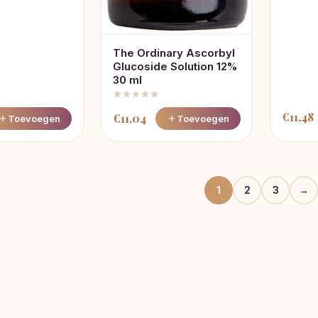
The Ordinary Ascorbyl
Glucoside Solution 12%
30 ml
€
11,48
€
11,04
Toevoegen
Toevoegen
1
2
3
→