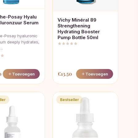
he-Posay Hyalu
Vichy Minéral 89
luronzuur Serum
Strengthening
Hydrating Booster
e-Posay hyaluronic
Pump Bottle 50ml
rum deeply hydrates,
,…
0
€
13,50
Toevoegen
Toevoegen
ler
Bestseller