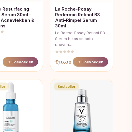
 Resurfacing
La Roche-Posay
l Serum 30ml -
Redermic Retinol B3
 Acnevlekken &
Anti-Rimpel Serum
ens
30ml
La Roche-Posay Retinol B3
Serum helps smooth
uneven…
€
30,00
Toevoegen
Toevoegen
ler
Bestseller