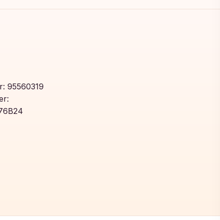
: 95560319
r:
76B24