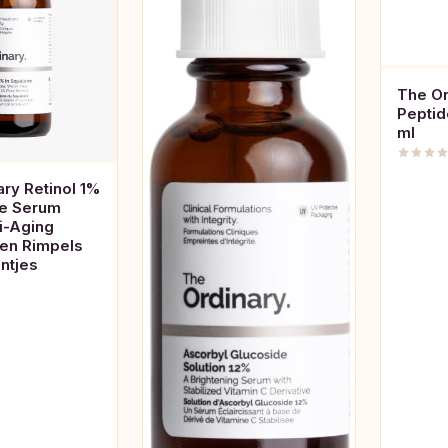
The Or
Peptid
ml
ry Retinol 1%
ne Serum
i-Aging
en Rimpels
jntjes