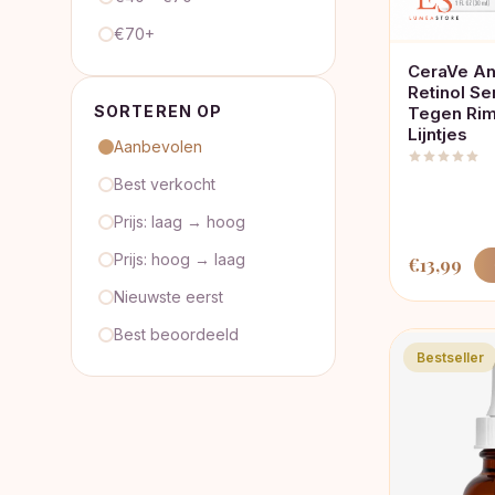
€70+
CeraVe An
Retinol Se
SORTEREN OP
Tegen Rim
Lijntjes
Aanbevolen
Best verkocht
Prijs: laag → hoog
Prijs: hoog → laag
€
13,99
Nieuwste eerst
Best beoordeeld
Bestseller