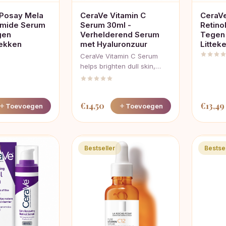
Posay Mela
CeraVe Vitamin C
CeraVe
amide Serum
Serum 30ml -
Retino
gen
Verhelderend Serum
Tegen
ekken
met Hyaluronzuur
Littek
CeraVe Vitamin C Serum
helps brighten dull skin,…
€
14,50
€
13,49
Toevoegen
Toevoegen
Bestseller
Bestsel