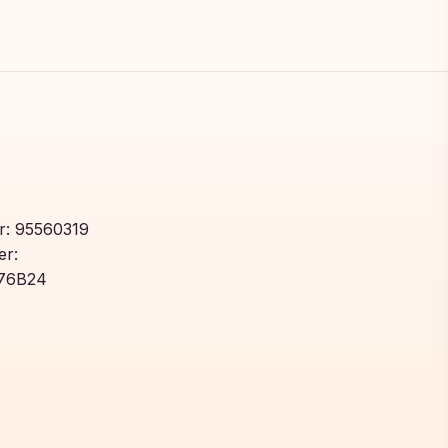
: 95560319
r:
76B24