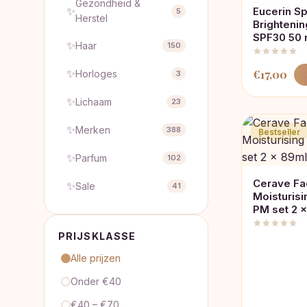
Gezondheid &
✨
Eucerin S
5
Herstel
Brighteni
SPF30 50 
✨
Haar
150
✨
€
17,00
Horloges
3
✨
Lichaam
23
✨
Merken
388
Bestseller
✨
Parfum
102
Cerave Fa
✨
Sale
41
Moisturis
PM set 2 
PRIJSKLASSE
Alle prijzen
Onder €40
€40 – €70