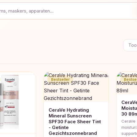
Toon
Bestseller
Bestsel
CeraVe
Moistu
CeraVe Hydrating
30 89
Mineral Sunscreen
SPF30 Face Sheer Tint
CeraVe 
- Getinte
moisturi
Gezichtszonnebrand
support