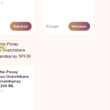
€
12,90
Bekijken
Bekijken
ler
che-Posay
ios Onzichtbare
brandspray
 200 ML