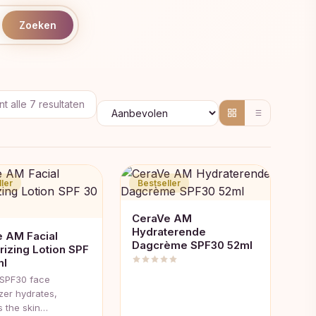
Zoeken
Gesorteerd
t alle 7 resultaten
op
populariteit
ler
Bestseller
CeraVe AM
Hydraterende
 AM Facial
Dagcrème SPF30 52ml
rizing Lotion SPF
ml
SPF30 face
zer hydrates,
s the skin…