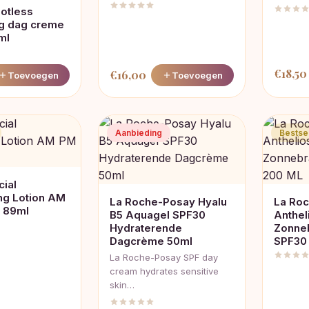
potless
ng dag creme
ml
€
18,50
€
16,00
Toevoegen
Toevoegen
Aanbieding
Bestsel
cial
ing Lotion AM
La Roche-Posay Hyalu
La Ro
x 89ml
B5 Aquagel SPF30
Anthel
Hydraterende
Zonne
Dagcrème 50ml
SPF30
La Roche-Posay SPF day
cream hydrates sensitive
skin…