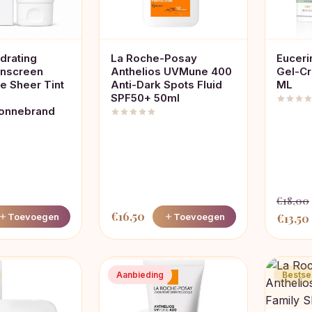
drating
La Roche-Posay
Euceri
unscreen
Anthelios UVMune 400
Gel-C
e Sheer Tint
Anti-Dark Spots Fluid
ML
SPF50+ 50ml
onnebrand
€
18,00
€
16,50
Oorspr
Toevoegen
Toevoegen
€
13,50
prijs
was:
i
€18,00
Aanbieding
Bestsel