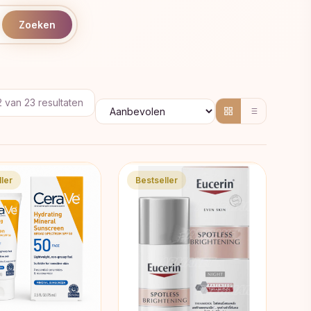
Zoeken
Gesorteerd
2 van 23 resultaten
op
populariteit
ler
Bestseller