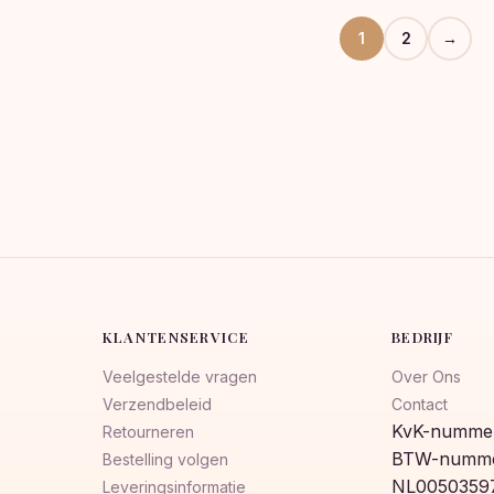
€16,99.
€14,99.
1
2
→
KLANTENSERVICE
BEDRIJF
Veelgestelde vragen
Over Ons
Verzendbeleid
Contact
KvK-nummer
Retourneren
BTW-numme
Bestelling volgen
NL0050359
Leveringsinformatie