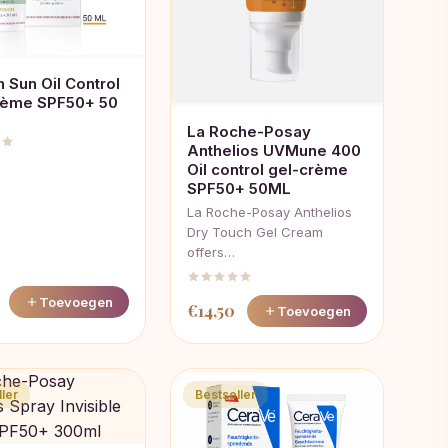
n Sun Oil Control
rème SPF50+ 50
La Roche-Posay
Anthelios UVMune 400
Oil control gel-crème
SPF50+ 50ML
La Roche-Posay Anthelios
Dry Touch Gel Cream
offers…
Toevoegen
€
14,50
onkelijke
Huidige
Toevoegen
prijs
s:
.
€13,50.
ler
Bestseller