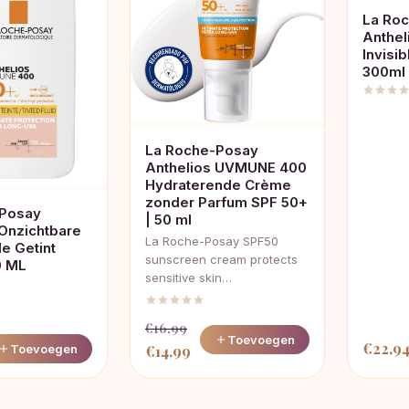
La Ro
Anthel
Invisi
300ml
La Roche-Posay
Anthelios UVMUNE 400
Hydraterende Crème
zonder Parfum SPF 50+
-Posay
| 50 ml
 Onzichtbare
La Roche-Posay SPF50
e Getint
sunscreen cream protects
0 ML
sensitive skin…
€
16,99
Toevoegen
€
22,9
Oorspronkelijke
Huidige
Toevoegen
€
14,99
prijs
prijs
was:
is: