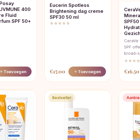
-Posay
Eucerin Spotless
s UVMUNE 400
CeraVe
Brightening dag creme
e Fluid
Minera
SPF30 50 ml
rfum SPF 50+
SPF50 
Hydra
Gezic
CeraVe 
SPF offe
broad-
€
17,00
€
16,50
Toevoegen
Toevoegen
Bestseller
Aanbie