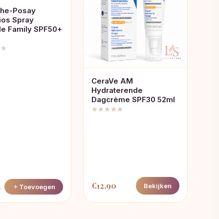
che-Posay
ios Spray
ble Family SPF50+
CeraVe AM
Hydraterende
Dagcrème SPF30 52ml
€
12,90
4
Bekijken
Toevoegen