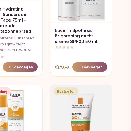
 Hydrating
l Sunscreen
Face 75ml -
terende
Eucerin Spotless
htszonnebrand
Brightening nacht
Mineral Sunscreen
creme SPF30 50 ml
rs lightweight
spectrum UVA/UVB…
€
17,00
Toevoegen
Toevoegen
ding
Bestseller