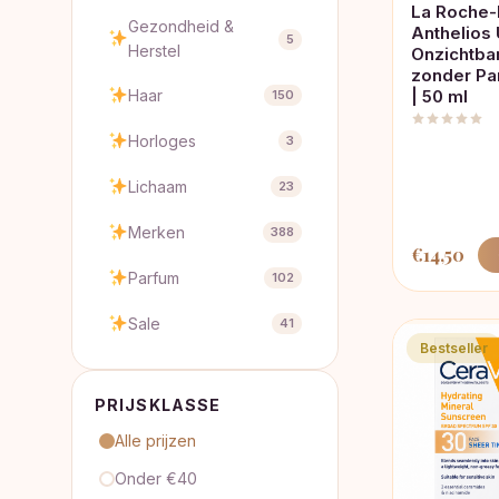
La Roche
Gezondheid &
Anthelio
5
Herstel
Onzichtbar
zonder Pa
Haar
| 50 ml
150
Horloges
3
Lichaam
23
Merken
388
€
14,50
Parfum
102
Sale
41
Bestseller
PRIJSKLASSE
Alle prijzen
Onder €40