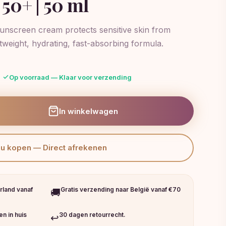
50+ | 50 ml
nscreen cream protects sensitive skin from
weight, hydrating, fast-absorbing formula.
jke
Huidige
Op voorraad — Klaar voor verzending
prijs
is:
€14,99.
In winkelwagen
Nu kopen — Direct afrekenen
rland vanaf
Gratis verzending naar België vanaf €70
🚚
n in huis
30 dagen retourrecht.
↩️