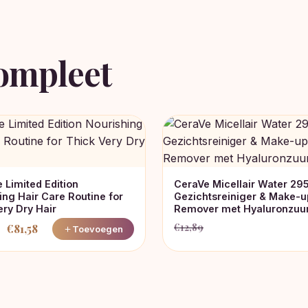
ompleet
e Limited Edition
CeraVe Micellair Water 29
ing Hair Care Routine for
Gezichtsreiniger & Make-u
ery Dry Hair
Remover met Hyaluronzuu
€
12,89
€
81,58
Toevoegen
Oorspronkelijke
Huidige
nkelijke
prijs
prijs
was:
is:
€12,89.
€8,49.
.