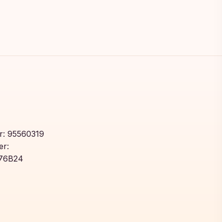
: 95560319
r:
76B24