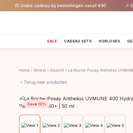
💌 Gratis cadeau bij bestellingen vanaf €90
🎉 5% ko
SALE
CADEAU SETS
HORLOGES
GE
Home
›
Winkel
›
Gezicht
›
La Roche-Posay Anthelios UVMUN
Terug naar producten
Save 12%