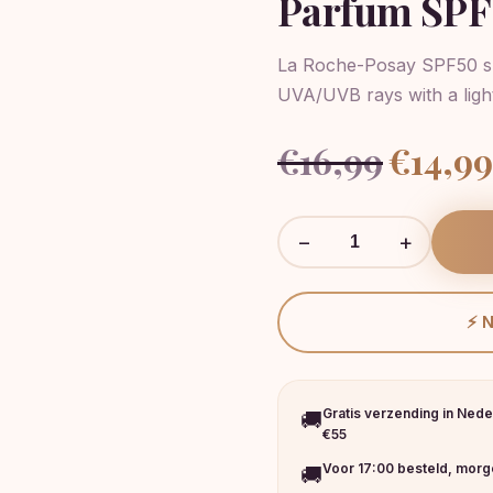
Parfum SPF 
La Roche-Posay SPF50 su
UVA/UVB rays with a light
Oorspronkeli
€
16,99
€
14,99
prijs
was:
€16,99.
−
+
⚡ 
Gratis verzending in Nede
🚚
€55
Voor 17:00 besteld, morge
🚚