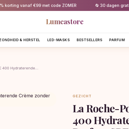
rting vanaf €99 met code ZOMER
🔄 30 dagen gratis ret
Lumeastore
ZONDHEID & HERSTEL
LED-MASKS
BESTSELLERS
PARFUM
E 400 Hydraterende…
GEZICHT
La Roche-P
400 Hydrat