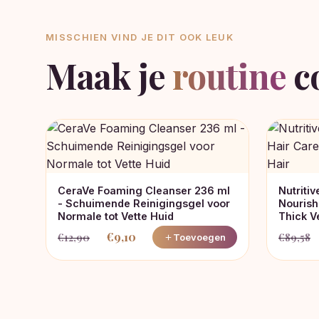
MISSCHIEN VIND JE DIT OOK LEUK
Maak je
routine
c
CeraVe Foaming Cleanser 236 ml
Nutritiv
- Schuimende Reinigingsgel voor
Nourish
Normale tot Vette Huid
Thick V
€
9,10
€
12,90
€
89,58
Toevoegen
Oorspronkelijke
Huidige
Oorspro
Huidige
prijs
prijs
prijs
prijs
was:
is:
was:
is:
€12,90.
€9,10.
€89,58
€81,58.