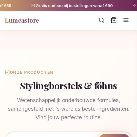
f €55
💌 Gratis cadeau bij bestellingen vanaf €90
🎉 
Lumeastore
ONZE PRODUCTEN
Stylingborstels & föhns
Wetenschappelijk onderbouwde formules,
samengesteld met 's werelds beste ingrediënten.
Vind jouw perfecte routine.