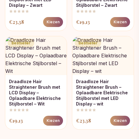
Display – Zwart
Stijlborstel – Zwart
€
23,38
€
19,13
Kiezen
Kiezen
Bestseller
Bestseller
Draadloze Hair
Draadloze Hair
Straightener Brush met
Straightener Brush –
LCD Display –
Oplaadbare Elektrische
Oplaadbare Elektrische
Stijlborstel met LED
Stijlborstel – Wit
Display – wit
€
19,13
€
23,38
Kiezen
Kiezen