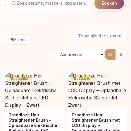
Zoeken
Geso
Toont alle 4 resultaten
Filters
op
popul
Bestseller
Bestseller
Draadloze Hair
Draadloze Hair
Straightener Brush –
Straightener Brush met
Oplaadbare Elektrische
LCD Display –
Stijlborstel met LED
Oplaadbare Elektrische