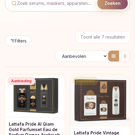
Zoeken
Geso
Toont alle 7 resultaten
Filters
op
popul
Aanbieding
Bestseller
Lattafa Pride Al Qiam
Gold Parfumset Eau de
Lattafa Pride Vintage
Parfum Dames Arabisch