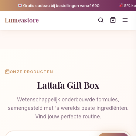
Gratis cadeau bij bestellingen vanaf €90
5% kort
Lumeastore
ONZE PRODUCTEN
Lattafa Gift Box
Wetenschappelijk onderbouwde formules,
samengesteld met 's werelds beste ingrediënten.
Vind jouw perfecte routine.