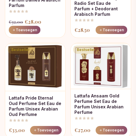
Radio Set Eau de
Parfum
Parfum + Deodorant
Arabisch Parfum
Oorspronkelijke
Huidige
€
28,00
€
32,00
prijs
prijs
€
28,50
Toevoegen
Toevoegen
was:
is:
€32,00.
€28,00.
Bestseller
Bestseller
Lattafa Ansaam Gold
Lattafa Pride Eternal
Perfume Set Eau de
Oud Perfume Set Eau de
Parfum Unisex Arabian
Parfum Unisex Arabian
Perfume
Oud Perfume
€
33,00
€
27,00
Toevoegen
Toevoegen