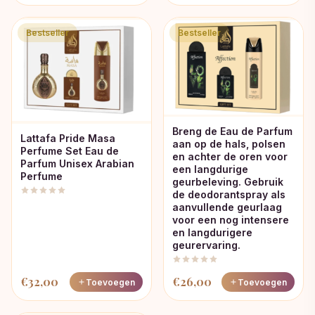
Bestseller
Bestseller
Breng de Eau de Parfum
Lattafa Pride Masa
aan op de hals, polsen
Perfume Set Eau de
en achter de oren voor
Parfum Unisex Arabian
een langdurige
Perfume
geurbeleving. Gebruik
de deodorantspray als
aanvullende geurlaag
voor een nog intensere
en langdurigere
geurervaring.
€
32,00
€
26,00
Toevoegen
Toevoegen