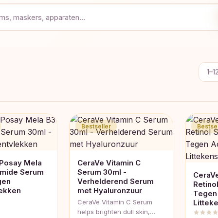
1–1
Bestseller
Bestsel
Posay Mela
CeraVe Vitamin C
amide Serum
Serum 30ml -
CeraVe
gen
Verhelderend Serum
Retino
ekken
met Hyaluronzuur
Tegen
CeraVe Vitamin C Serum
Littek
helps brighten dull skin,…