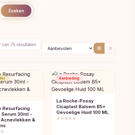
Zoeken
Gesorteerd
2 van 75 resultaten
op
populariteit
ler
Aanbieding
La Roche-Posay
Cicaplast Balsem B5+
 Resurfacing
Gevoelige Huid 100 ML
l Serum 30ml -
 Acnevlekken &
ens