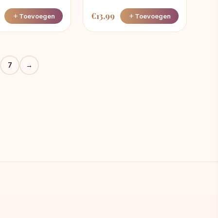
€
13,99
Toevoegen
Toevoegen
7
→