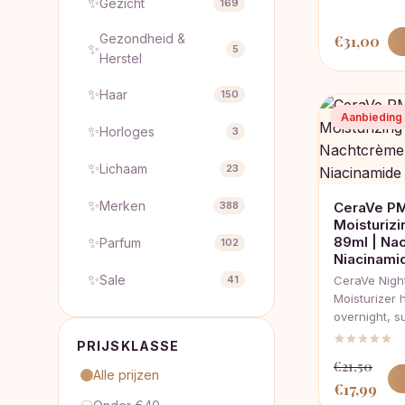
✨
Gezicht
169
Gezondheid &
€
31,00
✨
5
Herstel
✨
Haar
150
Aanbieding
✨
Horloges
3
✨
Lichaam
23
✨
Merken
388
CeraVe PM
Moisturizi
✨
89ml | Na
Parfum
102
Niacinami
✨
Sale
41
CeraVe Nigh
Moisturizer 
overnight, s
PRIJSKLASSE
€
21,50
Alle prijzen
Oorspronke
Huid
€
17,99