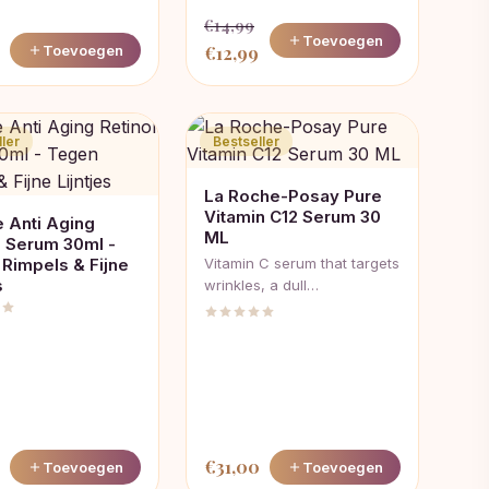
€
14,99
Toevoegen
Oorspronkelijke
Huidige
Toevoegen
€
12,99
prijs
prijs
was:
is:
€14,99.
€12,99.
ler
Bestseller
La Roche-Posay Pure
Vitamin C12 Serum 30
 Anti Aging
ML
l Serum 30ml -
Rimpels & Fijne
Vitamin C serum that targets
s
wrinkles, a dull…
€
31,00
Toevoegen
Toevoegen