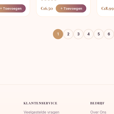
€
16,50
€
18,99
Toevoegen
Toevoegen
1
2
3
4
5
6
KLANTENSERVICE
BEDRIJF
Veelgestelde vragen
Over Ons