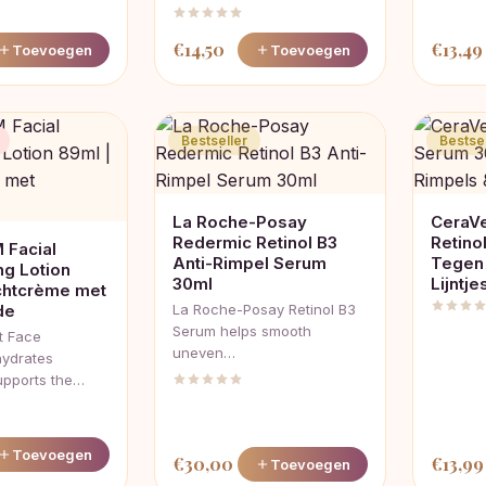
€
14,50
€
13,49
Toevoegen
Toevoegen
Bestseller
Bestsel
La Roche-Posay
CeraVe
Redermic Retinol B3
Retino
 Facial
Anti-Rimpel Serum
Tegen 
ng Lotion
30ml
Lijntje
chtcrème met
de
La Roche-Posay Retinol B3
Serum helps smooth
t Face
uneven…
hydrates
upports the…
Toevoegen
€
30,00
€
13,99
lijke
ige
Toevoegen