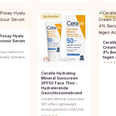
99.
Bestseller
Bestsel
Posay Hyalu
onzuur Serum
CeraV
Cream 
say hyaluronic
4% Be
tegen
deeply hydrates,
CeraVe Hydrating
Mineral Sunscreen
SPF50 Face 75ml -
Hydraterende
Gezichtszonnebrand
CeraVe Mineral Sunscreen
SPF offers lightweight
broad-spectrum UVA/UVB…