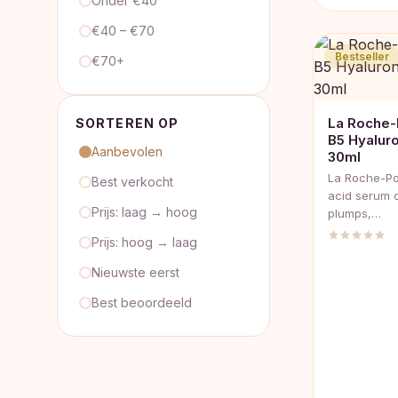
Onder €40
prijs
prijs
was:
is:
€40 – €70
€21,50.
€17,
Bestseller
€70+
La Roche-
SORTEREN OP
B5 Hyalur
Aanbevolen
30ml
La Roche-Po
Best verkocht
acid serum 
Prijs: laag → hoog
plumps,…
Prijs: hoog → laag
Nieuwste eerst
Best beoordeeld