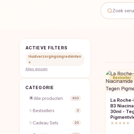
ACTIEVE FILTERS
Huidverzorgingsingrediënten
×
Alles wissen
Bestseller
CATEGORIE
🌟
Alle producten
450
La Roche-
B3 Niacin
✨
Bestsellers
3
30ml - Te
Pigmentvl
✨
Cadeau Sets
20