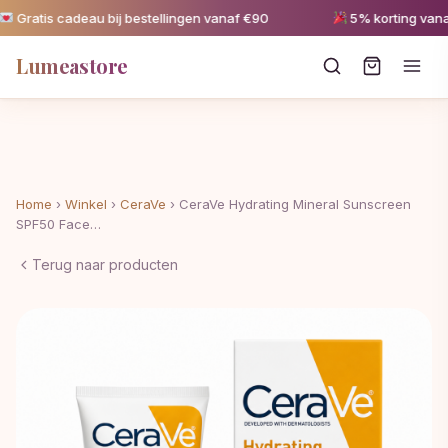
atis cadeau bij bestellingen vanaf €90
5% korting vanaf €
Lumeastore
Home
›
Winkel
›
CeraVe
›
CeraVe Hydrating Mineral Sunscreen
SPF50 Face…
Terug naar producten