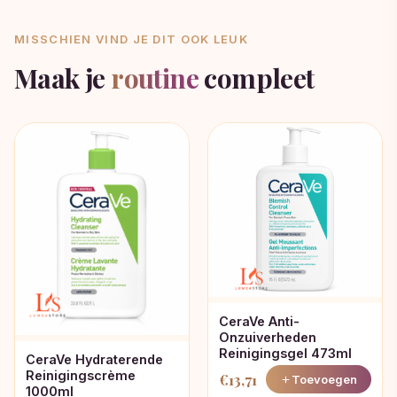
MISSCHIEN VIND JE DIT OOK LEUK
Maak je
routine
compleet
CeraVe Anti-
Onzuiverheden
Reinigingsgel 473ml
CeraVe Hydraterende
Reinigingscrème
€
13,71
Toevoegen
1000ml