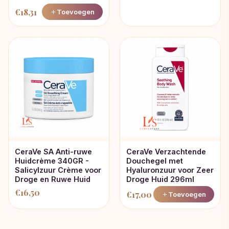
€
18,31
Toevoegen
CeraVe SA Anti-ruwe
CeraVe Verzachtende
Huidcrème 340GR -
Douchegel met
Salicylzuur Crème voor
Hyaluronzuur voor Zeer
Droge en Ruwe Huid
Droge Huid 296ml
€
16,50
€
17,00
Toevoegen