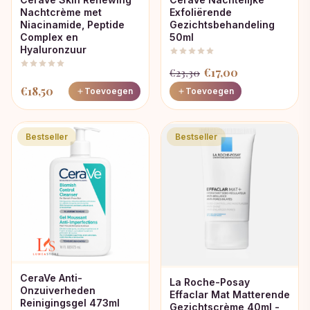
Nachtcrème met
Exfoliërende
Niacinamide, Peptide
Gezichtsbehandeling
Complex en
50ml
Hyaluronzuur
Oorspronkelijke
Huidige
€
17,00
€
23,30
prijs
prijs
€
18,50
Toevoegen
Toevoegen
was:
is:
€23,30.
€17,00.
Bestseller
Bestseller
CeraVe Anti-
La Roche-Posay
Onzuiverheden
Effaclar Mat Matterende
Reinigingsgel 473ml
Gezichtscrème 40ml -