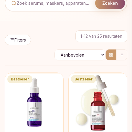
Zoeken
Geso
1–12 van 25 resultaten
Filters
op
popul
Bestseller
Bestseller