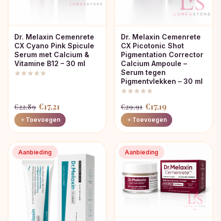
Dr. Melaxin Cemenrete
Dr. Melaxin Cemenrete
CX Cyano Pink Spicule
CX Picotonic Shot
Serum met Calcium &
Pigmentation Corrector
Vitamine B12 – 30 ml
Calcium Ampoule –
Serum tegen
Pigmentvlekken – 30 ml
Oorspronkelijke
Huidige
Oorspronkelijke
Huidige
€
17,21
€
17,19
€
22,89
€
29,91
prijs
prijs
prijs
prijs
Toevoegen
Toevoegen
was:
is:
was:
is:
€22,89.
€17,21.
€29,91.
€17,19.
Aanbieding
Aanbieding