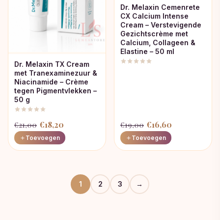
Dr. Melaxin Cemenrete
CX Calcium Intense
Cream – Verstevigende
Gezichtscrème met
Calcium, Collageen &
Elastine – 50 ml
Dr. Melaxin TX Cream
met Tranexaminezuur &
Niacinamide – Crème
tegen Pigmentvlekken –
50 g
Oorspronkelijke
Huidige
Oorspronkelijke
Huidige
€
18,20
€
16,60
€
21,00
€
19,00
prijs
prijs
prijs
prijs
Toevoegen
Toevoegen
was:
is:
was:
is:
€21,00.
€18,20.
€19,00.
€16,60.
1
2
3
→