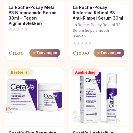
La Roche-Posay Mela
La Roche-Posay
B3 Niacinamide Serum
Redermic Retinol B3
30ml - Tegen
Anti-Rimpel Serum 30ml
Pigmentvlekken
La Roche-Posay Retinol B3
Serum helps smooth
uneven…
€
31,00
€
30,00
Toevoegen
Toevoegen
Bestseller
Aanbieding
CeraVe Skin Renewing
CeraVe Nachtelijke