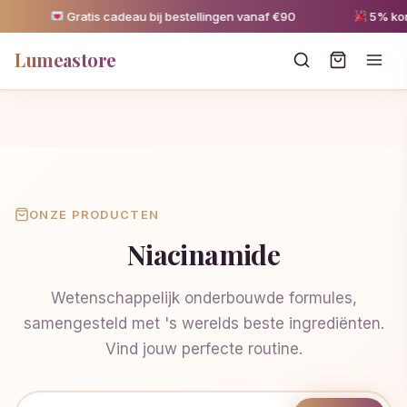
Gratis cadeau bij bestellingen vanaf €90
5% kortin
Lumeastore
ONZE PRODUCTEN
Niacinamide
Wetenschappelijk onderbouwde formules,
samengesteld met 's werelds beste ingrediënten.
Vind jouw perfecte routine.