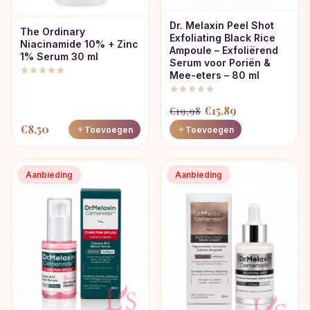
Dr. Melaxin Peel Shot
The Ordinary
Exfoliating Black Rice
Niacinamide 10% + Zinc
Ampoule – Exfoliërend
1% Serum 30 ml
Serum voor Poriën &
Mee-eters – 80 ml
Oorspronkelijke
Huidige
€
15,89
€
19,98
prijs
prijs
€
8,50
Toevoegen
Toevoegen
was:
is:
€19,98.
€15,89.
Aanbieding
Aanbieding