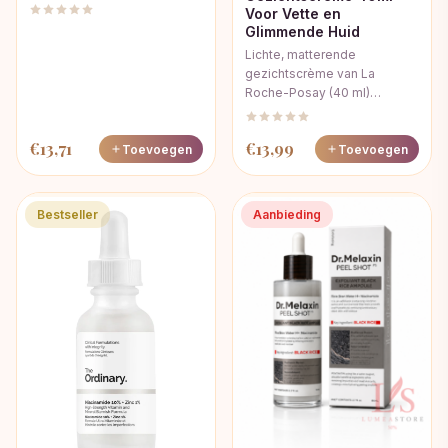
Voor Vette en
Glimmende Huid
Lichte, matterende
gezichtscrème van La
Roche-Posay (40 ml)…
€
13,71
€
13,99
Toevoegen
Toevoegen
Bestseller
Aanbieding