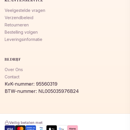
Veelgestelde vragen
Verzendbeleid
Retourneren
Bestelling volgen
Leveringsinformatie
BEDRIJF
Over Ons
Contact
KvK-nummer: 95560319
BTW-nummer: NL005035976B24
Veilig betalen met
AMERICAN
Pay
VISA
G
Klarna
Pay
Pay
EXPRESS
Pal