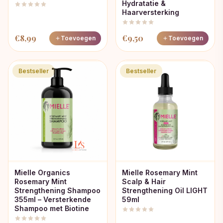
Hydratatie &
Haarversterking
€
8,99
€
9,50
Toevoegen
Toevoegen
Bestseller
Bestseller
Mielle Organics
Mielle Rosemary Mint
Rosemary Mint
Scalp & Hair
Strengthening Shampoo
Strengthening Oil LIGHT
355ml – Versterkende
59ml
Shampoo met Biotine