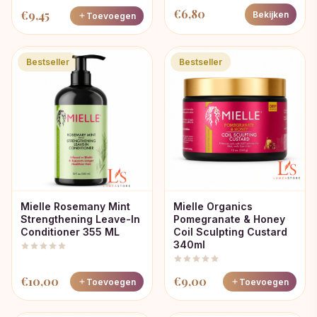
€
6,80
€
9,45
Bekijken
Toevoegen
Bestseller
Bestseller
Mielle Rosemany Mint
Mielle Organics
Strengthening Leave-In
Pomegranate & Honey
Conditioner 355 ML
Coil Sculpting Custard
340ml
€
10,00
€
9,00
Toevoegen
Toevoegen