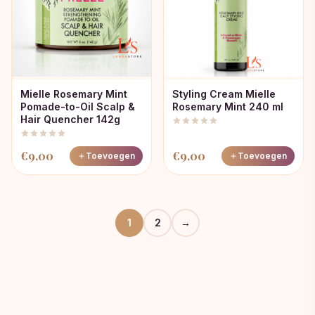
Mielle Rosemary Mint
Styling Cream Mielle
Pomade-to-Oil Scalp &
Rosemary Mint 240 ml
Hair Quencher 142g
€
9,00
€
9,00
Toevoegen
Toevoegen
1
2
→