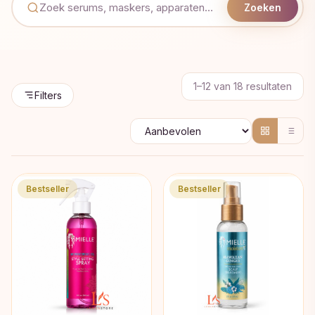
Zoeken
Geso
1–12 van 18 resultaten
Filters
op
popul
Bestseller
Bestseller