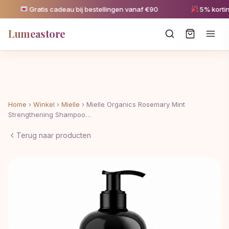
Gratis cadeau bij bestellingen vanaf €90
5% korting v
Lumeastore
Home
›
Winkel
›
Mielle
›
Mielle Organics Rosemary Mint
Strengthening Shampoo…
Terug naar producten