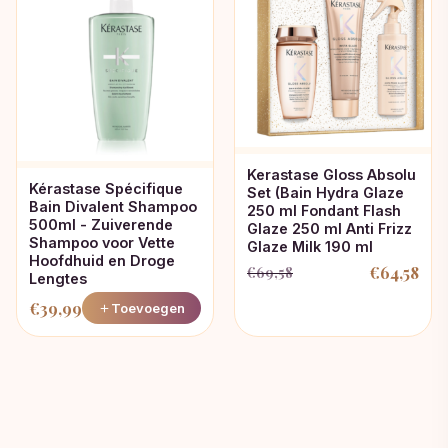
Kerastase Gloss Absolu
Kérastase Spécifique
Set (Bain Hydra Glaze
Bain Divalent Shampoo
250 ml Fondant Flash
500ml - Zuiverende
Glaze 250 ml Anti Frizz
Shampoo voor Vette
Glaze Milk 190 ml
Hoofdhuid en Droge
€
64,58
€
69,58
Lengtes
Oorspronkelijke
Huidige
€
39,99
prijs
prijs
Toevoegen
was:
is:
€69,58.
€64,58.