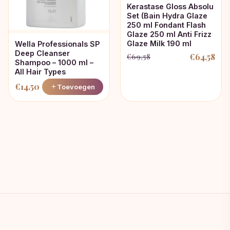
Kerastase Gloss Absolu
Set (Bain Hydra Glaze
250 ml Fondant Flash
Glaze 250 ml Anti Frizz
Glaze Milk 190 ml
Wella Professionals SP
Deep Cleanser
€
64,58
€
69,58
Oorspronkelijke
Huidige
Shampoo – 1000 ml –
All Hair Types
prijs
prijs
€
14,50
Toevoegen
was:
is:
€69,58.
€64,58.