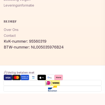
Leveringsinformatie
BEDRIJF
Over Ons
Contact
KvK-nummer: 95560319
BTW-nummer: NL005035976B24
Veilig betalen met
AMERICAN
Pay
VISA
G
Klarna
Pay
Pay
EXPRESS
Pal
Toegevoegd aan winkelwagen!
© 2026 © 2026 Lumeastore. Alle rechten voorbehouden.
Bekijk winkelwagen om af te rekenen