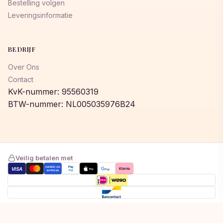
Bestelling volgen
Leveringsinformatie
BEDRIJF
Over Ons
Contact
KvK-nummer: 95560319
BTW-nummer: NL005035976B24
Veilig betalen met
AMERICAN
Pay
VISA
G
Klarna
Pay
Pay
EXPRESS
Pal
Toegevoegd aan winkelwagen!