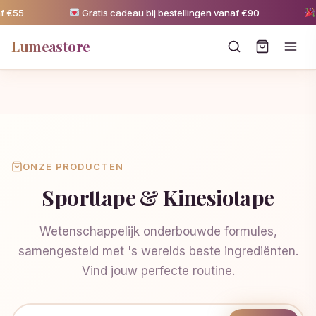
 €55
Gratis cadeau bij bestellingen vanaf €90
5
Lumeastore
ONZE PRODUCTEN
Sporttape & Kinesiotape
Wetenschappelijk onderbouwde formules,
samengesteld met 's werelds beste ingrediënten.
Vind jouw perfecte routine.