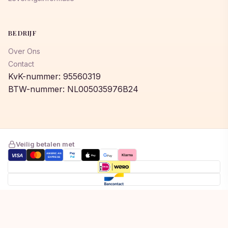
BEDRIJF
Over Ons
Contact
KvK-nummer: 95560319
BTW-nummer: NL005035976B24
Veilig betalen met
AMERICAN
Pay
VISA
G
Klarna
Pay
Pay
EXPRESS
Pal
Toegevoegd aan winkelwagen!
© 2026 © 2026 Lumeastore. Alle rechten voorbehouden.
Bekijk winkelwagen om af te rekenen
Privacybeleid
Algemene voorwaarden
Cookiebeleid