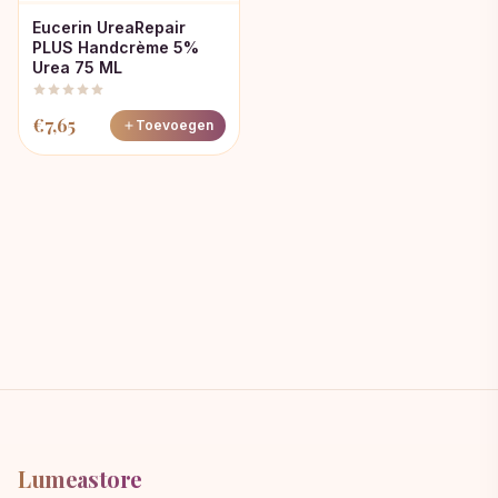
Eucerin UreaRepair
PLUS Handcrème 5%
Urea 75 ML
€
7,65
Toevoegen
Lumeastore