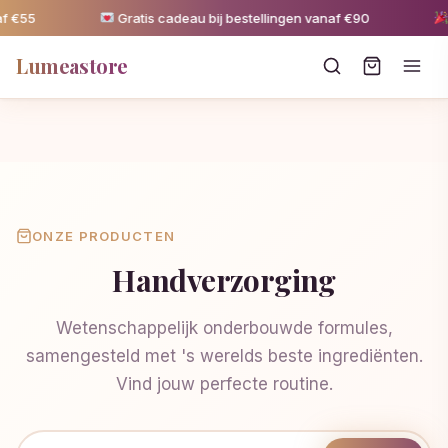
f €55
Gratis cadeau bij bestellingen vanaf €90
5
Lumeastore
ONZE PRODUCTEN
Handverzorging
Wetenschappelijk onderbouwde formules,
samengesteld met 's werelds beste ingrediënten.
Vind jouw perfecte routine.