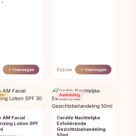
€
17,00
Toevoegen
Toevoegen
ler
Aanbieding
 AM Facial
CeraVe Nachtelijke
rizing Lotion SPF
Exfoliërende
ml
Gezichtsbehandeling
50ml