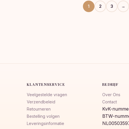
1
2
3
→
KLANTENSERVICE
BEDRIJF
Veelgestelde vragen
Over Ons
Verzendbeleid
Contact
KvK-nummer
Retourneren
BTW-numme
Bestelling volgen
NL0050359
Leveringsinformatie