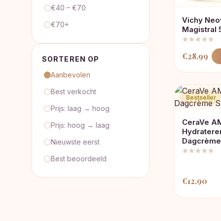
€40 – €70
Vichy Neo
€70+
Magistral
€
28,99
SORTEREN OP
Aanbevolen
Best verkocht
Bestseller
Prijs: laag → hoog
CeraVe A
Prijs: hoog → laag
Hydratere
Dagcrème
Nieuwste eerst
Best beoordeeld
€
12,90