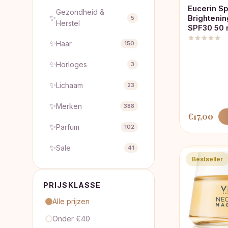
Eucerin S
Gezondheid &
✨
Brighteni
5
Herstel
SPF30 50 
✨
Haar
150
✨
Horloges
3
✨
Lichaam
23
✨
Merken
388
€
17,00
✨
Parfum
102
✨
Sale
41
Bestseller
PRIJSKLASSE
Alle prijzen
Onder €40