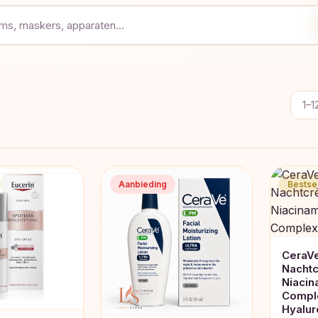
1–1
Aanbieding
Bestsel
CeraVe
Nacht
Niacin
Compl
Hyalur