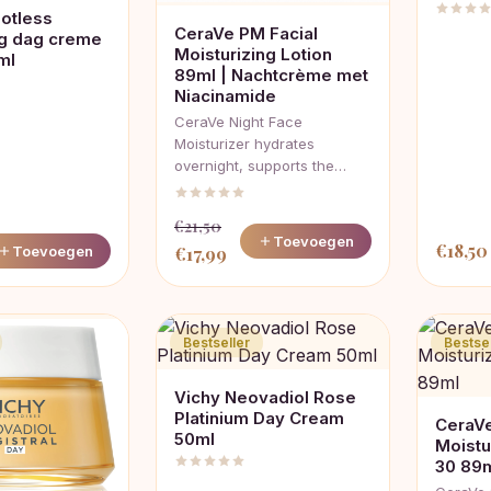
potless
CeraVe PM Facial
ng dag creme
Moisturizing Lotion
ml
89ml | Nachtcrème met
Niacinamide
CeraVe Night Face
Moisturizer hydrates
overnight, supports the…
€
21,50
Toevoegen
€
18,50
Oorspronkelijke
Huidige
Toevoegen
€
17,99
prijs
prijs
was:
is:
€21,50.
€17,99.
Bestseller
Bestsel
Vichy Neovadiol Rose
Platinium Day Cream
CeraVe
50ml
Moistu
30 89