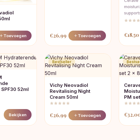
CeraVe 
moisturi
vadiol
support
 50ml
€
18,50
€
26,99
Toevoegen
Toevoegen
Bestseller
Bestsel
M
nde
Vichy Neovadiol
Cerave
 SPF30 52ml
Revitalising Night
Moistu
Cream 50ml
PM set
€
32,0
€
26,99
Bekijken
Toevoegen