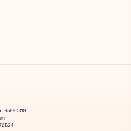
: 95560319
r:
76B24