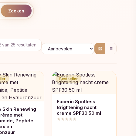
Zoeken
Gesorteerd
2 van 25 resultaten
op
populariteit
ler
Bestseller
Eucerin Spotless
Brightening nacht
 Skin Renewing
creme SPF30 50 ml
crème met
amide, Peptide
ex en
onzuur