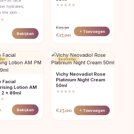
SPF30 face
zer hydrates,
s the skin…
€
23,30
Toevoegen
Bekijken
Oorspronkelijke
Huidige
€
17,00
prijs
prijs
was:
is:
€23,30.
€17,00.
ler
Bestseller
Vichy Neovadiol Rose
Platinium Night Cream
 Facial
50ml
rising Lotion AM
 2 x 89ml
0
€
27,00
Bekijken
Toevoegen