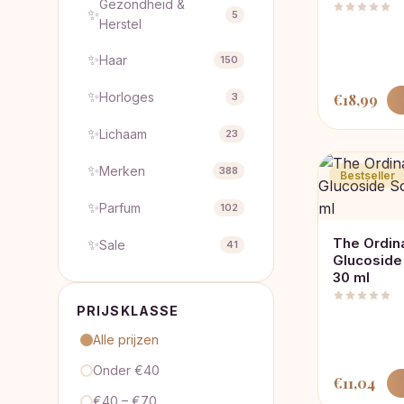
Gezondheid &
✨
5
Herstel
✨
Haar
150
✨
Horloges
3
€
18,99
✨
Lichaam
23
✨
Merken
388
Bestseller
✨
Parfum
102
The Ordin
✨
Sale
41
Glucoside
30 ml
PRIJSKLASSE
Alle prijzen
Onder €40
€
11,04
€40 – €70