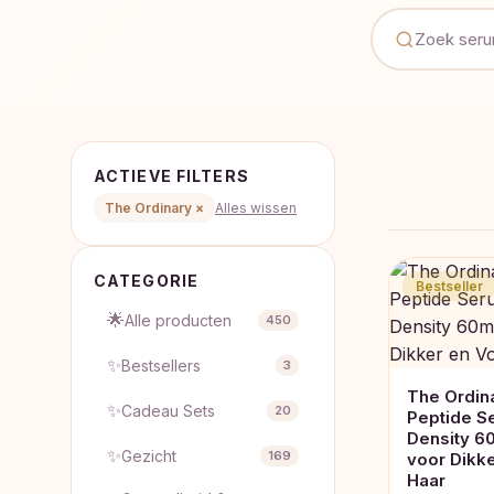
ACTIEVE FILTERS
The Ordinary ×
Alles wissen
CATEGORIE
Bestseller
🌟
Alle producten
450
✨
Bestsellers
3
The Ordina
✨
Cadeau Sets
20
Peptide Se
Density 6
✨
Gezicht
169
voor Dikke
Haar