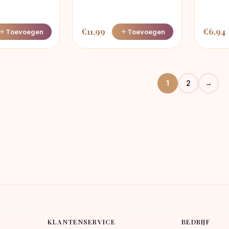
€
11,99
€
6,94
Toevoegen
Toevoegen
1
2
→
KLANTENSERVICE
BEDRIJF