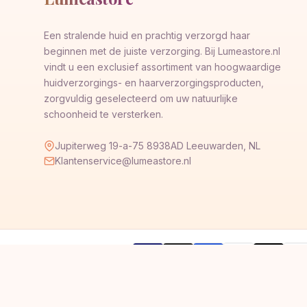
Een stralende huid en prachtig verzorgd haar
beginnen met de juiste verzorging. Bij Lumeastore.nl
vindt u een exclusief assortiment van hoogwaardige
huidverzorgings- en haarverzorgingsproducten,
zorgvuldig geselecteerd om uw natuurlijke
schoonheid te versterken.
Jupiterweg 19-a-75 8938AD Leeuwarden, NL
Klantenservice@lumeastore.nl
AMERICAN
Pay
Veilig betalen met
VISA
G
Pay
Pay
EXPRESS
Pal
© 2026 © 2026 Lumeastore. Alle rechten voorbehouden.