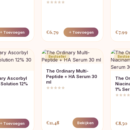
€
6,79
€
7,99
Toevoegen
Toevoegen
Bestseller
Bestsel
The Ordinary Multi-
Peptide + HA Serum 30
ary Ascorbyl
The Or
ml
 Solution 12%
Niacin
1% Ser
€
11,48
€
8,50
Bekijken
Toevoegen