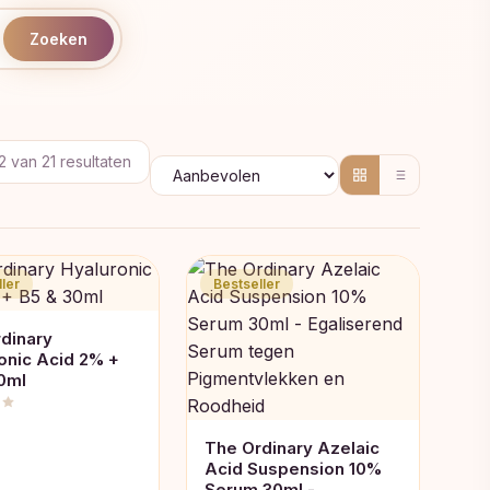
Zoeken
Gesorteerd
2 van 21 resultaten
op
populariteit
ler
Bestseller
dinary
onic Acid 2% +
0ml
The Ordinary Azelaic
Acid Suspension 10%
Serum 30ml -