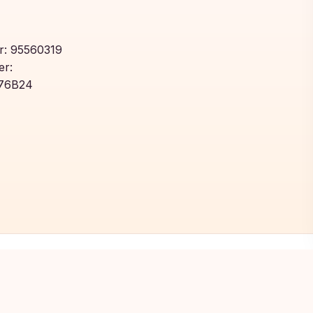
: 95560319
r:
76B24
Toegevoegd aan winkelwagen!
Bekijk winkelwagen om af te rekenen
Privacybeleid
Algemene voorwaarden
Cookiebeleid