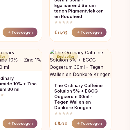
Egaliserend Serum
tegen Pigmentvlekken
en Roodheid
€
11,05
Toevoegen
Toevoegen
ler
Bestseller
dinary
amide 10% + Zinc
The Ordinary Caffeine
um 30 ml
Solution 5% + EGCG
Oogserum 30ml -
Tegen Wallen en
Donkere Kringen
€
8,00
Toevoegen
Toevoegen