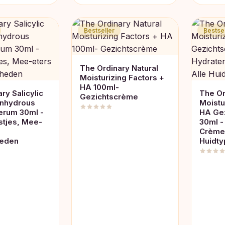
Bestseller
Bestsel
The Ordinary Natural
Moisturizing Factors +
HA 100ml-
ry Salicylic
The Or
Gezichtscrème
nhydrous
Moistu
Serum 30ml -
HA Ge
stjes, Mee-
30ml -
Crème 
heden
Huidt