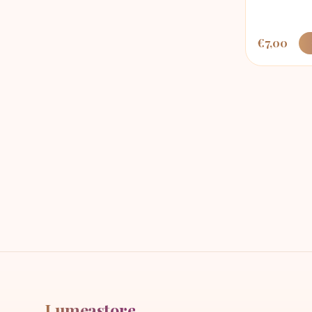
€
7,00
Lumeastore