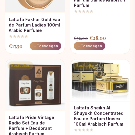
Parfum
Lattafa Fakhar Gold Eau
de Parfum Ladies 100ml
Arabic Perfume
Oorspronkelijke
Huidige
€
28,00
€
32,00
prijs
prijs
€
17,50
Toevoegen
Toevoegen
was:
is:
€32,00.
€28,00.
Bestseller
Bestseller
Lattafa Sheikh Al
Shuyukh Concentrated
Lattafa Pride Vintage
Eau de Parfum Unisex
Radio Set Eau de
100ml Arabisch Parfum
Parfum + Deodorant
Arabisch Parfum