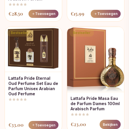
€
28,50
€
15,99
Toevoegen
Toevoegen
Bestseller
Bestseller
Lattafa Pride Eternal
Oud Perfume Set Eau de
Parfum Unisex Arabian
Oud Perfume
Lattafa Pride Masa Eau
de Parfum Dames 100ml
Arabisch Parfum
€
23,00
€
33,00
Bekijken
Toevoegen