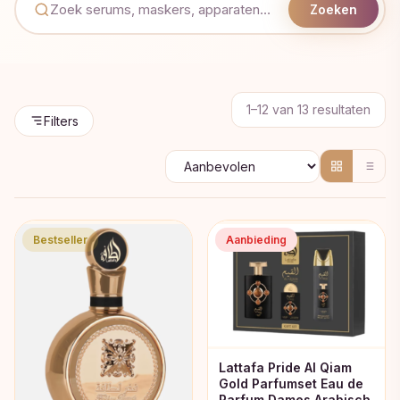
Zoeken
Geso
1–12 van 13 resultaten
Filters
op
popul
Bestseller
Aanbieding
Lattafa Pride Al Qiam
Gold Parfumset Eau de
Parfum Dames Arabisch