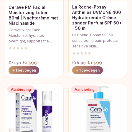
La Roche-Posay
CeraVe PM Facial
Anthelios UVMUNE 400
Moisturizing Lotion
Hydraterende Crème
89ml | Nachtcrème met
zonder Parfum SPF 50+
Niacinamide
| 50 ml
CeraVe Night Face
La Roche-Posay SPF50
Moisturizer hydrates
sunscreen cream protects
overnight, supports the…
sensitive skin…
Oorspronkelijke
Huidige
Oorspronkelijke
Huidige
€
17,99
€
14,99
€
21,50
€
16,99
prijs
prijs
prijs
prijs
Toevoegen
Toevoegen
was:
is:
was:
is:
€21,50.
€17,99.
€16,99.
€14,99.
Aanbieding
Aanbieding