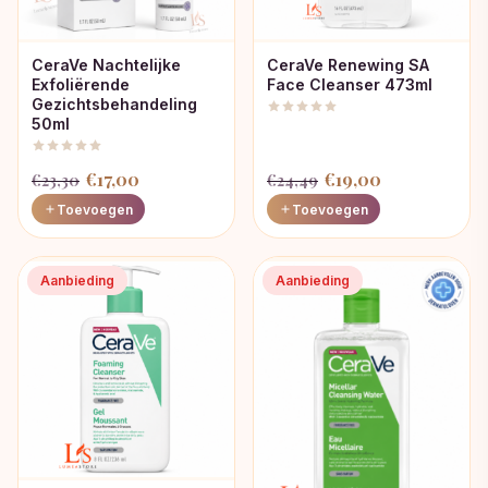
CeraVe Nachtelijke
CeraVe Renewing SA
Exfoliërende
Face Cleanser 473ml
Gezichtsbehandeling
50ml
Oorspronkelijke
Huidige
Oorspronkelijke
Huidige
€
17,00
€
19,00
€
23,30
€
24,49
prijs
prijs
prijs
prijs
Toevoegen
Toevoegen
was:
is:
was:
is:
€23,30.
€17,00.
€24,49.
€19,00.
Aanbieding
Aanbieding