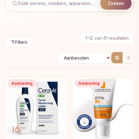
Zoeken
Geso
1–12 van 41 resultaten
Filters
op
popul
Aanbieding
Aanbieding