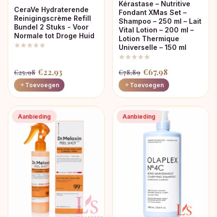
Kérastase – Nutritive
CeraVe Hydraterende
Fondant XMas Set –
Reinigingscrème Refill
Shampoo – 250 ml – Lait
Bundel 2 Stuks - Voor
Vital Lotion – 200 ml –
Normale tot Droge Huid
Lotion Thermique
Universelle – 150 ml
Oorspronkelijke
Huidige
Oorspronkelijke
Huidige
€
22,93
€
67,98
€
25,98
€
78,89
prijs
prijs
prijs
prijs
Toevoegen
Toevoegen
was:
is:
was:
is:
€25,98.
€22,93.
€78,89.
€67,98.
Aanbieding
Aanbieding