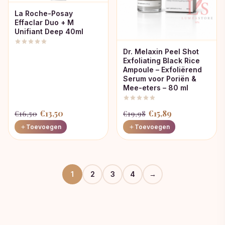
La Roche-Posay
Effaclar Duo + M
Unifiant Deep 40ml
Dr. Melaxin Peel Shot
Exfoliating Black Rice
Ampoule – Exfoliërend
Serum voor Poriën &
Mee-eters – 80 ml
Oorspronkelijke
Huidige
Oorspronkelijke
Huidige
€
13,50
€
15,89
€
16,50
€
19,98
prijs
prijs
prijs
prijs
Toevoegen
Toevoegen
was:
is:
was:
is:
€16,50.
€13,50.
€19,98.
€15,89.
1
2
3
4
→