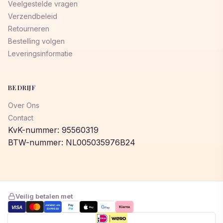
Veelgestelde vragen
Verzendbeleid
Retourneren
Bestelling volgen
Leveringsinformatie
BEDRIJF
Over Ons
Contact
KvK-nummer: 95560319
BTW-nummer: NL005035976B24
Veilig betalen met
AMERICAN
Pay
VISA
G
Klarna
Pay
Pay
EXPRESS
Pal