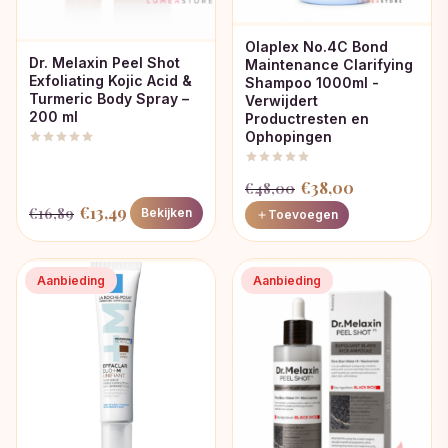
Olaplex No.4C Bond
Dr. Melaxin Peel Shot
Maintenance Clarifying
Exfoliating Kojic Acid &
Shampoo 1000ml -
Turmeric Body Spray –
Verwijdert
200 ml
Productresten en
Ophopingen
Oorspronkelijke
Huidige
€
38,00
€
48,00
Oorspronkelijke
Huidige
prijs
prijs
€
13,49
€
16,89
Bekijken
Toevoegen
prijs
prijs
was:
is:
was:
is:
€48,00.
€38,00.
Aanbieding
Aanbieding
€16,89.
€13,49.