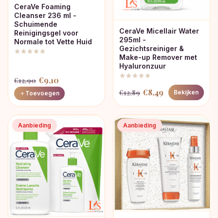
CeraVe Foaming
Cleanser 236 ml -
Schuimende
CeraVe Micellair Water
Reinigingsgel voor
295ml -
Normale tot Vette Huid
Gezichtsreiniger &
Make-up Remover met
Hyaluronzuur
Oorspronkelijke
Huidige
€
9,10
€
12,90
Oorspronkelijke
Huidige
prijs
prijs
€
8,49
€
12,89
Bekijken
Toevoegen
prijs
prijs
was:
is:
was:
is:
€12,90.
€9,10.
Aanbieding
Aanbieding
€12,89.
€8,49.