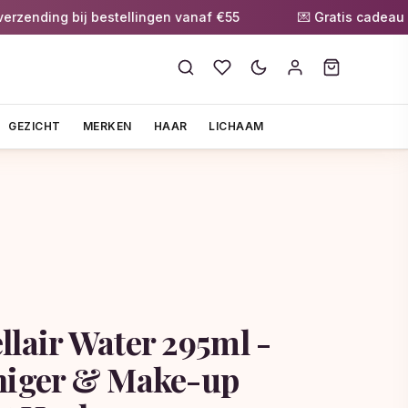
nding bij bestellingen vanaf €55
💌 Gratis cadeau bij 
GEZICHT
MERKEN
HAAR
LICHAAM
llair Water 295ml -
niger & Make-up