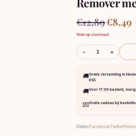
Remover me
Oorspronkeli
H
€
12,89
€
8,49
prijs
pr
was:
is:
Niet op voorraad
€12,89.
€
−
+
Gratis verzending in Nede
🚚
€55
Voor 17:00 besteld, morge
🚚
Gratis cadeau bij bestelli
💌
Delen:
Facebook
Twitter
Pinter