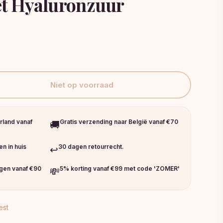
t Hyaluronzuur
jke
uidige
ijs
8,49.
Niet op voorraad
rland vanaf
Gratis verzending naar België vanaf €70
🚚
n in huis
30 dagen retourrecht.
↩️
ngen vanaf €90
5% korting vanaf €99 met code 'ZOMER'
💸
est