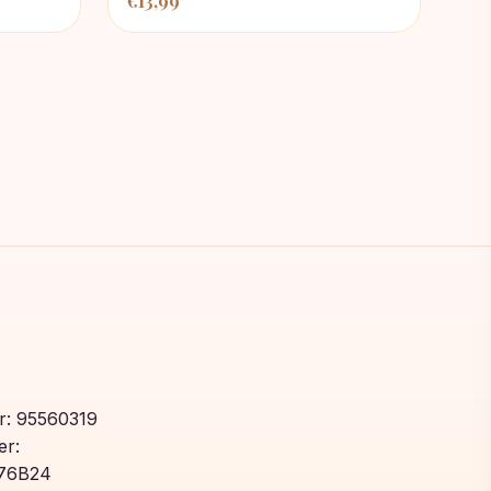
€
13,99
: 95560319
r:
76B24