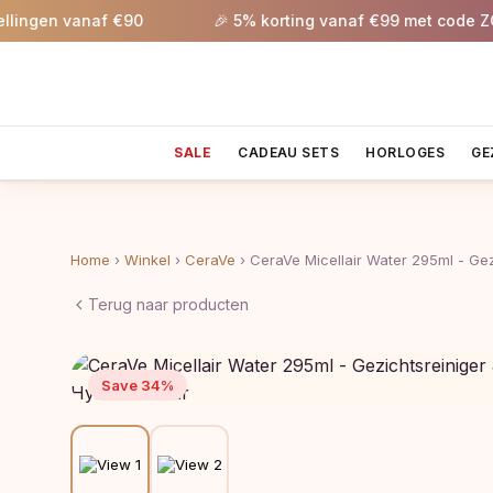
ngen vanaf €90
🎉 5% korting vanaf €99 met code ZOME
SALE
CADEAU SETS
HORLOGES
GE
Home
›
Winkel
›
CeraVe
›
CeraVe Micellair Water 295ml - Gez
Terug naar producten
Save 34%