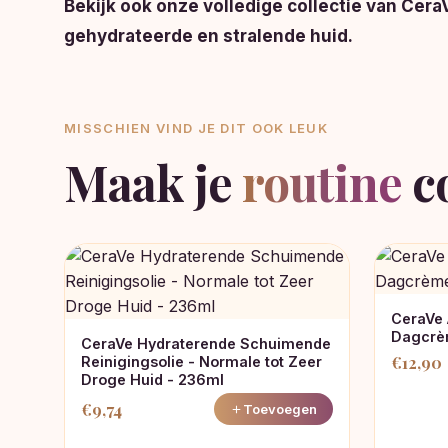
Bekijk ook onze volledige collectie van Ce
gehydrateerde en stralende huid.
MISSCHIEN VIND JE DIT OOK LEUK
Maak je
routine
c
CeraVe
Dagcrè
CeraVe Hydraterende Schuimende
€
12,90
Reinigingsolie - Normale tot Zeer
Droge Huid - 236ml
€
9,74
Toevoegen