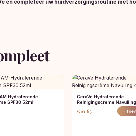
raVe en completeer uw huidverzorgingsroutine met 
ompleet
 AM Hydraterende
CeraVe Hydraterende
me SPF30 52ml
Reinigingscrème Navullin
€
10,65
Toev