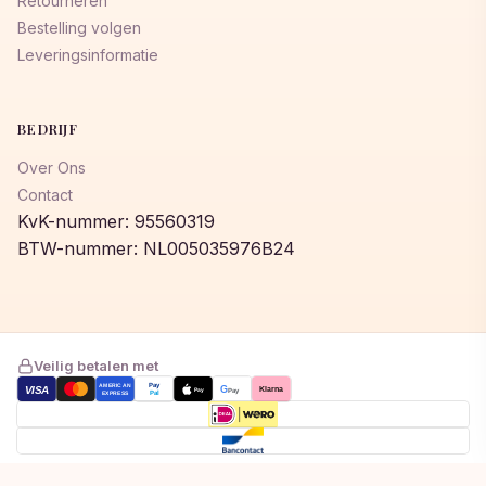
Retourneren
Bestelling volgen
Leveringsinformatie
BEDRIJF
Over Ons
Contact
KvK-nummer: 95560319
BTW-nummer: NL005035976B24
Veilig betalen met
AMERICAN
Pay
VISA
G
Klarna
Pay
Pay
EXPRESS
Pal