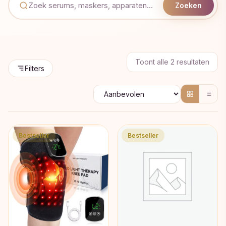
Zoeken
Geso
Toont alle 2 resultaten
Filters
op
popul
Bestseller
Bestseller