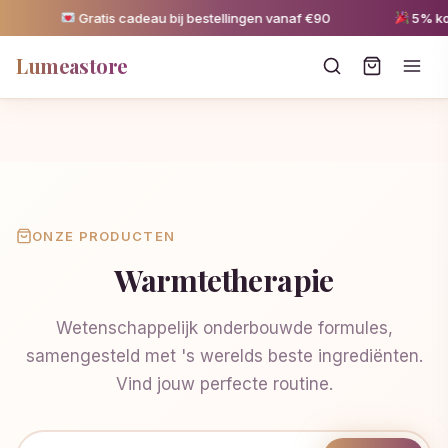
Gratis cadeau bij bestellingen vanaf €90
5% kor
Lumeastore
ONZE PRODUCTEN
Warmtetherapie
Wetenschappelijk onderbouwde formules,
samengesteld met 's werelds beste ingrediënten.
Vind jouw perfecte routine.