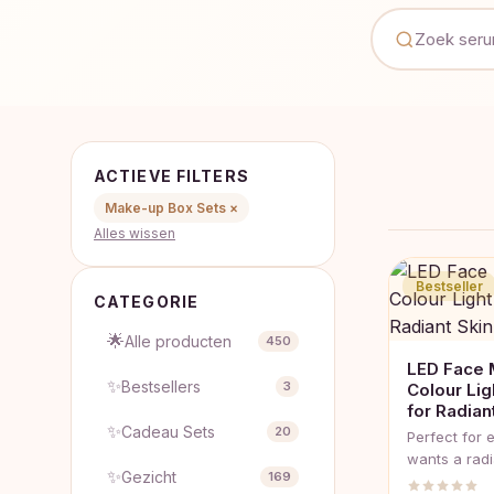
ACTIEVE FILTERS
Make-up Box Sets ×
Alles wissen
Bestseller
CATEGORIE
🌟
Alle producten
450
LED Face 
✨
Bestsellers
3
Colour Li
for Radian
✨
Cadeau Sets
20
Perfect for
wants a radi
✨
Gezicht
169