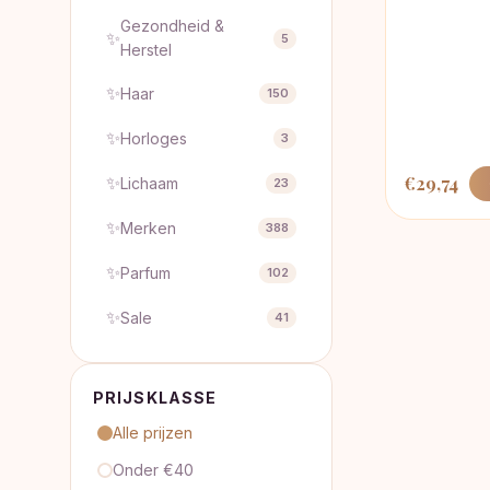
Gezondheid &
✨
5
Herstel
✨
Haar
150
✨
Horloges
3
✨
€
29,74
Lichaam
23
✨
Merken
388
✨
Parfum
102
✨
Sale
41
PRIJSKLASSE
Alle prijzen
Onder €40