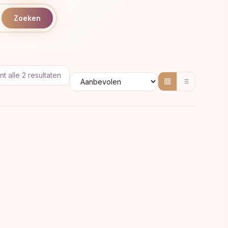
Zoeken
Gesorteerd
t alle 2 resultaten
op
populariteit