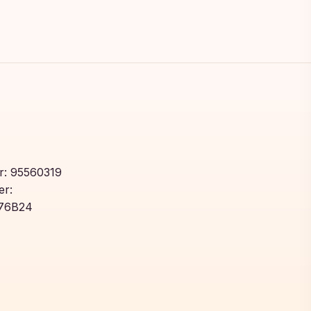
: 95560319
r:
76B24