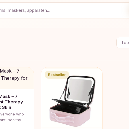
Toon
Bestseller
Mask – 7
ght Therapy
t Skin
 everyone who
ant, healthy…