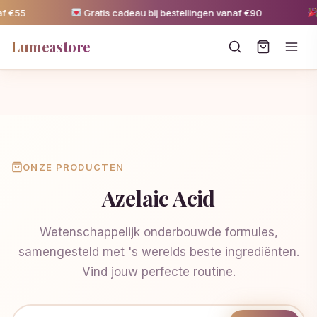
f €55
Gratis cadeau bij bestellingen vanaf €90
5
Lumeastore
ONZE PRODUCTEN
Azelaic Acid
Wetenschappelijk onderbouwde formules,
samengesteld met 's werelds beste ingrediënten.
Vind jouw perfecte routine.