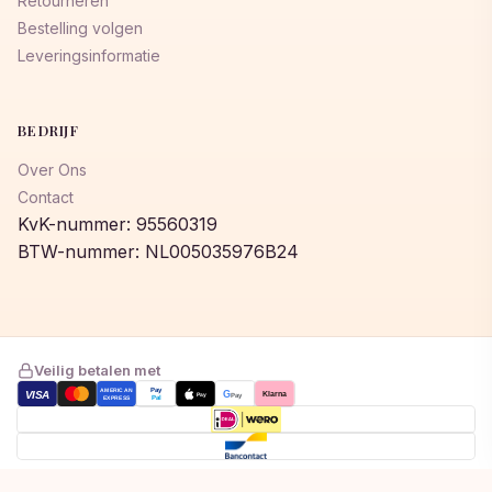
Retourneren
Bestelling volgen
Leveringsinformatie
BEDRIJF
Over Ons
Contact
KvK-nummer: 95560319
BTW-nummer: NL005035976B24
Veilig betalen met
AMERICAN
Pay
VISA
G
Klarna
Pay
Pay
EXPRESS
Pal