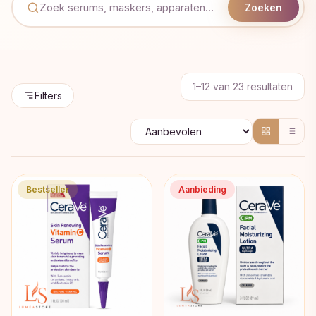
Zoeken
Geso
1–12 van 23 resultaten
Filters
op
popul
Bestseller
Aanbieding