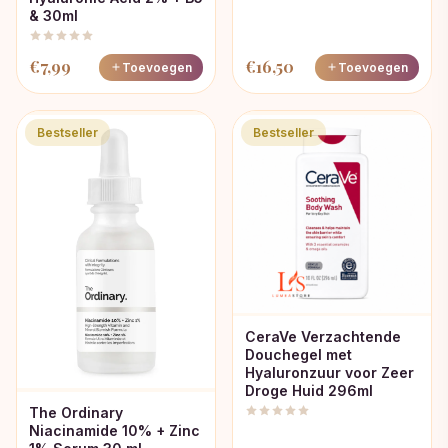
& 30ml
€
7,99
€
16,50
Toevoegen
Toevoegen
Bestseller
Bestseller
CeraVe Verzachtende
Douchegel met
Hyaluronzuur voor Zeer
Droge Huid 296ml
The Ordinary
Niacinamide 10% + Zinc