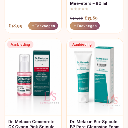
Mee-eters – 80 ml
Oorspronkelijke
Huidige
€
15,89
€
19,98
prijs
prijs
€
18,99
Toevoegen
Toevoegen
was:
is:
€19,98.
€15,89.
Aanbieding
Aanbieding
Dr. Melaxin Cemenrete
Dr. Melaxin Bio-Spicule
CX Cyano Pink Spicule
BP Pore Cleansing Foam