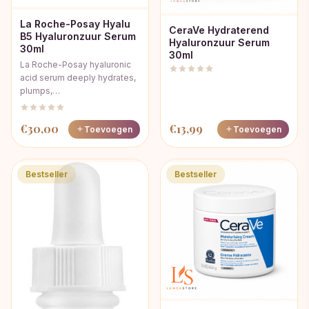
La Roche-Posay Hyalu
CeraVe Hydraterend
B5 Hyaluronzuur Serum
Hyaluronzuur Serum
30ml
30ml
La Roche-Posay hyaluronic
acid serum deeply hydrates,
plumps,…
€
30,00
€
13,99
Toevoegen
Toevoegen
Bestseller
Bestseller