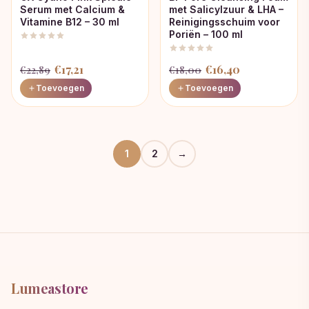
Serum met Calcium &
met Salicylzuur & LHA –
Vitamine B12 – 30 ml
Reinigingsschuim voor
Poriën – 100 ml
Oorspronkelijke
Huidige
Oorspronkelijke
Huidige
€
17,21
€
16,40
€
22,89
€
18,00
prijs
prijs
prijs
prijs
Toevoegen
Toevoegen
was:
is:
was:
is:
€22,89.
€17,21.
€18,00.
€16,40.
1
2
→
Lumeastore