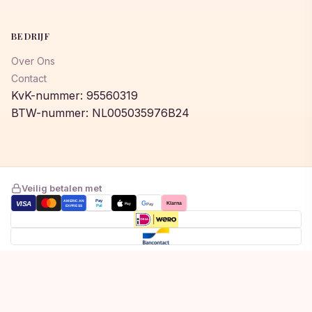
BEDRIJF
Over Ons
Contact
KvK-nummer: 95560319
BTW-nummer: NL005035976B24
Veilig betalen met
AMERICAN
Pay
VISA
G
Klarna
Pay
Pay
EXPRESS
Pal
Toegevoegd aan winkelwagen!
© 2026 © 2026 Lumeastore. Alle rechten voorbehouden.
Bekijk winkelwagen om af te rekenen
Privacybeleid
Algemene voorwaarden
Cookiebeleid