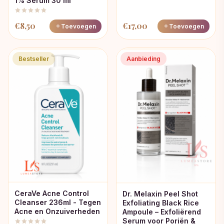
1% Serum 30 ml
€
8,50
€
17,00
Toevoegen
Toevoegen
Bestseller
Aanbieding
CeraVe Acne Control
Dr. Melaxin Peel Shot
Cleanser 236ml - Tegen
Exfoliating Black Rice
Acne en Onzuiverheden
Ampoule – Exfoliërend
Serum voor Poriën &