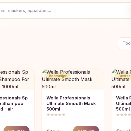
Toon
Bestseller
Bestsel
fessionals Sp
Wella Professionals
Wella 
ve Shampoo
Ultimate Smooth Mask
Ultima
d Hair
500ml
500ml
€
22,94
€
19,98