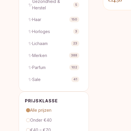
Gezondheid &
✨
5
Herstel
✨
Haar
150
✨
Horloges
3
✨
Lichaam
23
✨
Merken
388
✨
Parfum
102
✨
Sale
41
PRIJSKLASSE
Alle prijzen
Onder €40
€40 – €70