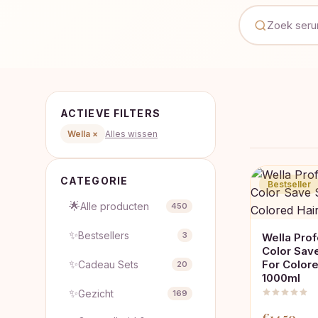
ACTIEVE FILTERS
Wella ×
Alles wissen
CATEGORIE
Bestseller
🌟
Alle producten
450
✨
Bestsellers
3
Wella Pro
Color Sa
✨
For Colore
Cadeau Sets
20
1000ml
✨
Gezicht
169
€
14,50