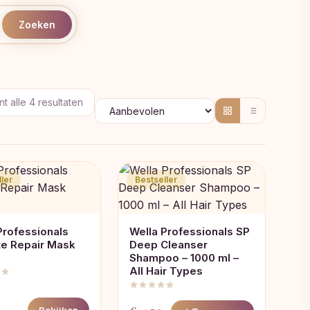
Zoeken
Gesorteerd
t alle 4 resultaten
op
populariteit
ler
Bestseller
Professionals
Wella Professionals SP
te Repair Mask
Deep Cleanser
Shampoo – 1000 ml –
All Hair Types