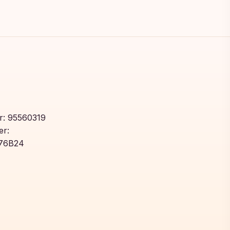
: 95560319
r:
76B24