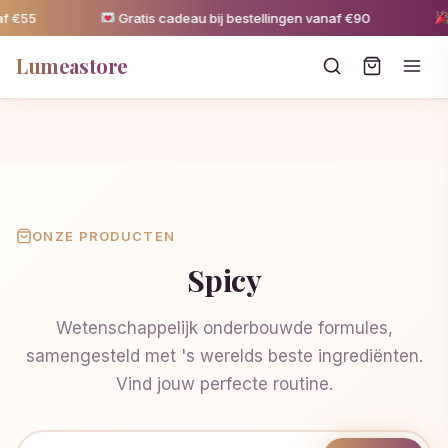
f €55
Gratis cadeau bij bestellingen vanaf €90
5
Lumeastore
ONZE PRODUCTEN
Spicy
Wetenschappelijk onderbouwde formules,
samengesteld met 's werelds beste ingrediënten.
Vind jouw perfecte routine.