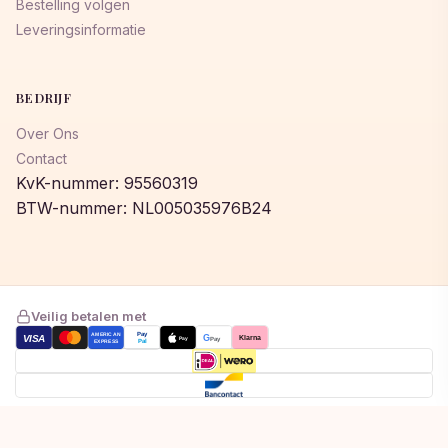
Bestelling volgen
Leveringsinformatie
BEDRIJF
Over Ons
Contact
KvK-nummer: 95560319
BTW-nummer: NL005035976B24
Veilig betalen met
AMERICAN
Pay
VISA
G
Klarna
Pay
Pay
EXPRESS
Pal
Toegevoegd aan winkelwagen!