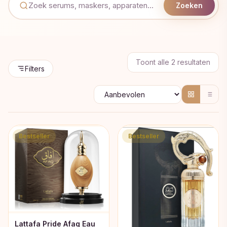
Zoeken
Geso
Toont alle 2 resultaten
Filters
op
popul
Bestseller
Bestseller
Lattafa Pride Afaq Eau