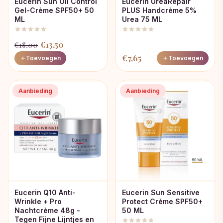
Eucerin Sun Oil Control
Eucerin UreaRepair
Gel-Crème SPF50+ 50
PLUS Handcrème 5%
ML
Urea 75 ML
Oorspronkelijke
Huidige
€
13,50
€
18,00
prijs
prijs
€
7,65
Toevoegen
Toevoegen
was:
is:
€18,00.
€13,50.
Aanbieding
Aanbieding
Eucerin Q10 Anti-
Eucerin Sun Sensitive
Wrinkle + Pro
Protect Crème SPF50+
Nachtcrème 48g -
50 ML
Tegen Fijne Lijntjes en