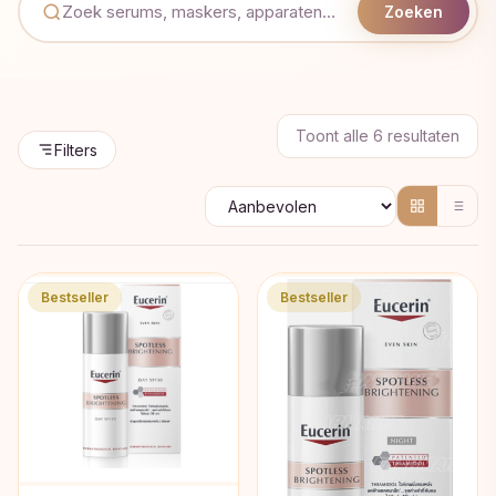
Zoeken
Geso
Toont alle 6 resultaten
Filters
op
popul
Bestseller
Bestseller