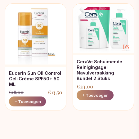
CeraVe Schuimende
Reinigingsgel
Navulverpakking
Eucerin Sun Oil Control
Bundel 2 Stuks
Gel-Crème SPF50+ 50
ML
€
23,00
€
13,50
€
18,00
Toevoegen
Oorspronkelijke
Huidige
Toevoegen
prijs
prijs
was:
is:
€18,00.
€13,50.