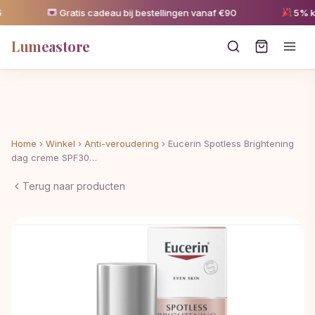
Gratis cadeau bij bestellingen vanaf €90
5% kort
Lumeastore
Home
›
Winkel
›
Anti-veroudering
›
Eucerin Spotless Brightening
dag creme SPF30…
Terug naar producten