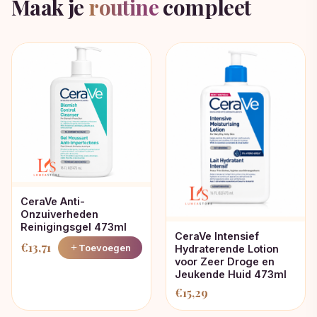
Maak je
routine
compleet
CeraVe Anti-
Onzuiverheden
Reinigingsgel 473ml
CeraVe Intensief
€
13,71
Toevoegen
Hydraterende Lotion
voor Zeer Droge en
Jeukende Huid 473ml
€
15,29