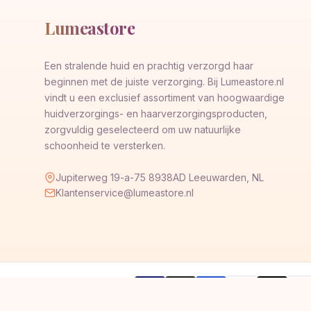
Lumeastore
Een stralende huid en prachtig verzorgd haar
beginnen met de juiste verzorging. Bij Lumeastore.nl
vindt u een exclusief assortiment van hoogwaardige
huidverzorgings- en haarverzorgingsproducten,
zorgvuldig geselecteerd om uw natuurlijke
schoonheid te versterken.
Jupiterweg 19-a-75 8938AD Leeuwarden, NL
Klantenservice@lumeastore.nl
AMERICAN
Pay
Veilig betalen met
VISA
G
Pay
Pay
EXPRESS
Pal