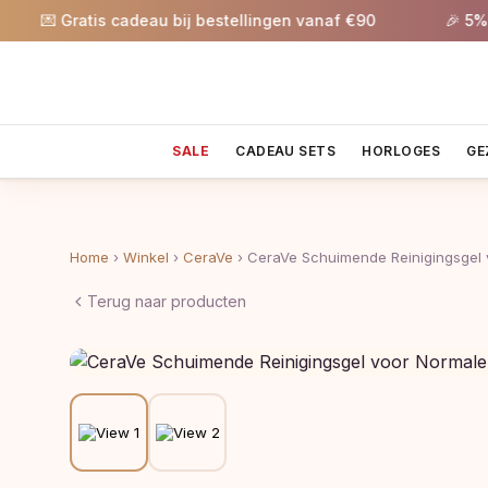
💌 Gratis cadeau bij bestellingen vanaf €90
🎉 5% kort
SALE
CADEAU SETS
HORLOGES
GE
Home
›
Winkel
›
CeraVe
›
CeraVe Schuimende Reinigingsgel 
Terug naar producten