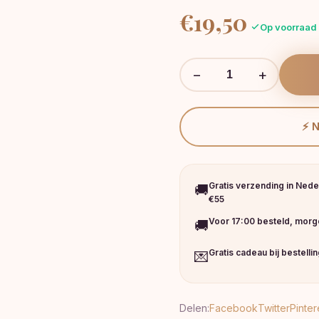
€
19,50
Op voorraad
−
+
⚡ 
Gratis verzending in Nede
🚚
€55
Voor 17:00 besteld, morge
🚚
Gratis cadeau bij bestelli
💌
Delen:
Facebook
Twitter
Pinter