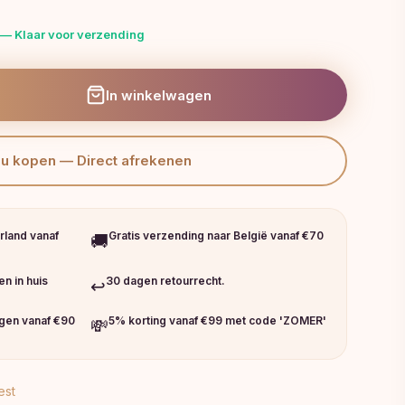
 — Klaar voor verzending
In winkelwagen
Nu kopen — Direct afrekenen
rland vanaf
Gratis verzending naar België vanaf €70
🚚
n in huis
30 dagen retourrecht.
↩️
ngen vanaf €90
5% korting vanaf €99 met code 'ZOMER'
💸
est