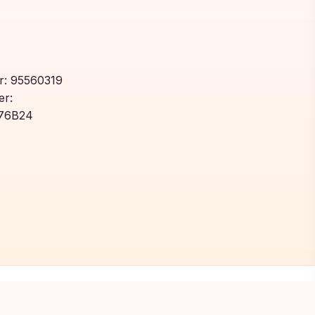
: 95560319
r:
76B24
Toegevoegd aan winkelwagen!
Bekijk winkelwagen om af te rekenen