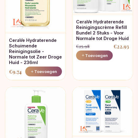
CeraVe Hydraterende
Reinigingscrème Refill
Bundel 2 Stuks - Voor
Normale tot Droge Huid
CeraVe Hydraterende
€
22,93
Schuimende
€
25,98
Reinigingsolie -
Oorspronkelijke
Huidige
Toevoegen
Normale tot Zeer Droge
prijs
prijs
Huid - 236ml
was:
is:
€
9,74
Toevoegen
€25,98.
€22,93.