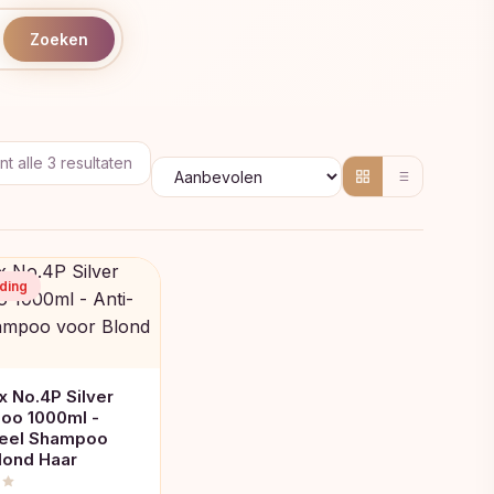
Zoeken
Gesorteerd
t alle 3 resultaten
op
populariteit
ding
x No.4P Silver
oo 1000ml -
Geel Shampoo
lond Haar