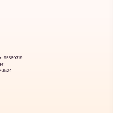
: 95560319
r:
76B24