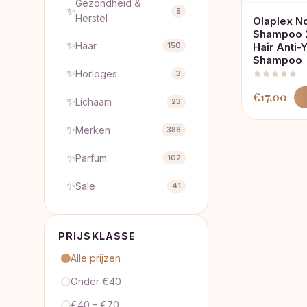
Gezondheid &
✨
5
Herstel
Olaplex No
Shampoo 
✨
Haar
150
Hair Anti-
Shampoo
✨
Horloges
3
€
17,00
✨
Lichaam
23
✨
Merken
388
✨
Parfum
102
✨
Sale
41
PRIJSKLASSE
Alle prijzen
Onder €40
€40 – €70