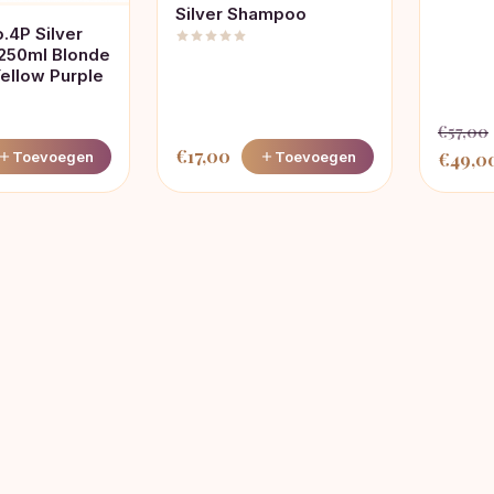
Silver Shampoo
.4P Silver
250ml Blonde
Yellow Purple
€
57,00
€
17,00
Oorspr
Toevoegen
Toevoegen
€
49,0
prijs
was:
€57,00