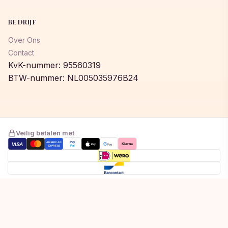
BEDRIJF
Over Ons
Contact
KvK-nummer: 95560319
BTW-nummer: NL005035976B24
Veilig betalen met
AMERICAN
Pay
VISA
G
Klarna
Pay
Pay
EXPRESS
Pal
Toegevoegd aan winkelwagen!
© 2026 © 2026 Lumeastore. Alle rechten voorbehouden.
Bekijk winkelwagen om af te rekenen
Privacybeleid
Algemene voorwaarden
Cookiebeleid