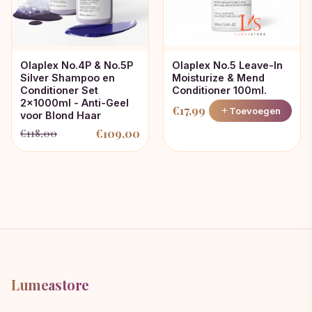
Olaplex No.4P & No.5P
Olaplex No.5 Leave-In
Silver Shampoo en
Moisturize & Mend
Conditioner Set
Conditioner 100ml.
2x1000ml - Anti-Geel
€
17,99
Toevoegen
voor Blond Haar
€
109,00
€
118,00
Oorspronkelijke
Huidige
prijs
prijs
was:
is:
€118,00.
€109,00.
Lumeastore