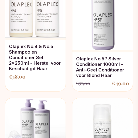
Olaplex No.4 & No.5
Shampoo en
Conditioner Set
Olaplex No.5P Silver
2x250ml - Herstel voor
Conditioner 1000ml -
Beschadigd Haar
Anti-Geel Conditioner
voor Blond Haar
€
38,00
€
49,00
€
57,00
Oorspronkelijke
Huidige
prijs
prijs
was:
is:
€57,00.
€49,00.