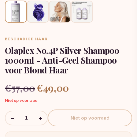
BESCHADIGD HAAR
Olaplex No.4P Silver Shampoo
1000ml - Anti-Geel Shampoo
voor Blond Haar
Oorspronkelijke
Huidige
€
57,00
€
49,00
prijs
prijs
was:
is:
Niet op voorraad
€57,00.
€49,00.
−
+
Niet op voorraad