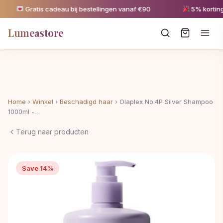
Gratis cadeau bij bestellingen vanaf €90
5% korting v
Lumeastore
Home
›
Winkel
›
Beschadigd haar
›
Olaplex No.4P Silver Shampoo
1000ml -…
Terug naar producten
Save 14%