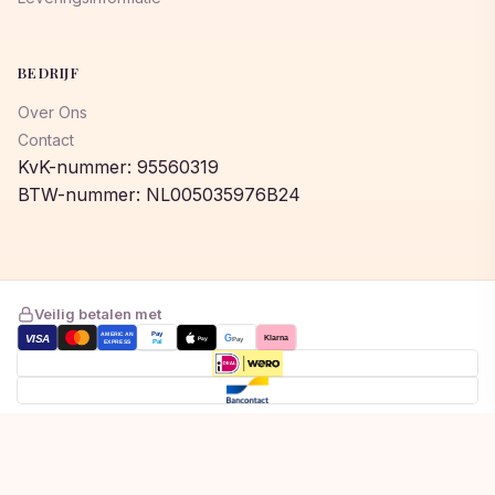
BEDRIJF
Over Ons
Contact
KvK-nummer: 95560319
BTW-nummer: NL005035976B24
Veilig betalen met
AMERICAN
Pay
VISA
G
Klarna
Pay
Pay
EXPRESS
Pal
Toegevoegd aan winkelwagen!
© 2026 © 2026 Lumeastore. Alle rechten voorbehouden.
Bekijk winkelwagen om af te rekenen
Privacybeleid
Algemene voorwaarden
Cookiebeleid