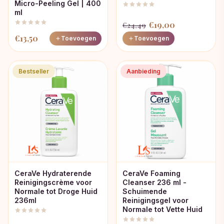
Micro-Peeling Gel | 400
ml
Oorspronkelijke
Huidige
€
19,00
€
24,49
prijs
prijs
€
13,50
Toevoegen
Toevoegen
was:
is:
€24,49.
€19,00.
Bestseller
Aanbieding
CeraVe Hydraterende
CeraVe Foaming
Reinigingscrème voor
Cleanser 236 ml -
Normale tot Droge Huid
Schuimende
236ml
Reinigingsgel voor
Normale tot Vette Huid