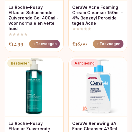
La Roche-Posay
CeraVe Acne Foaming
Effaclar Schuimende
Cream Cleanser 150ml -
Zuiverende Gel 400ml -
4% Benzoyl Peroxide
voor normale en vette
tegen Acne
huid
€
12,99
€
18,99
Toevoegen
Toevoegen
Bestseller
Aanbieding
La Roche-Posay
CeraVe Renewing SA
Effaclar Zuiverende
Face Cleanser 473ml