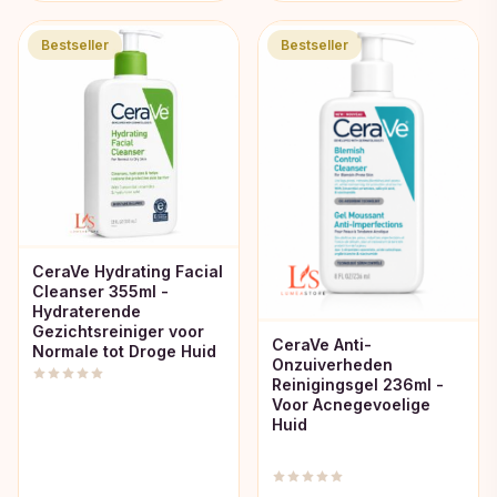
was:
is:
Bestseller
Bestseller
€12,89.
€8,49.
CeraVe Hydrating Facial
Cleanser 355ml -
Hydraterende
Gezichtsreiniger voor
CeraVe Anti-
Normale tot Droge Huid
Onzuiverheden
Reinigingsgel 236ml -
Voor Acnegevoelige
Huid