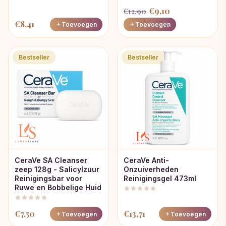
Oorspronkelijke
Huidige
€
9,10
€
12,90
prijs
prijs
€
8,41
Toevoegen
Toevoegen
was:
is:
€12,90.
€9,10.
Bestseller
Bestseller
CeraVe SA Cleanser
CeraVe Anti-
zeep 128g - Salicylzuur
Onzuiverheden
Reinigingsbar voor
Reinigingsgel 473ml
Ruwe en Bobbelige Huid
€
7,50
€
13,71
Toevoegen
Toevoegen