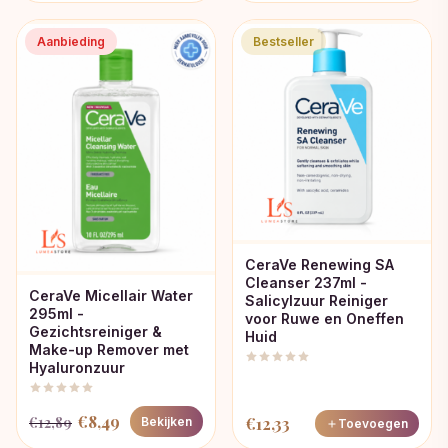
Aanbieding
Bestseller
CeraVe Renewing SA
Cleanser 237ml -
CeraVe Micellair Water
Salicylzuur Reiniger
295ml -
voor Ruwe en Oneffen
Gezichtsreiniger &
Huid
Make-up Remover met
Hyaluronzuur
Oorspronkelijke
Huidige
€
8,49
€
12,89
€
12,33
Bekijken
Toevoegen
prijs
prijs