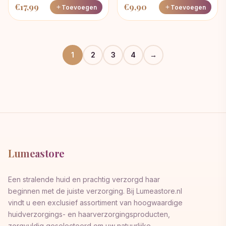
€
17,99
€
9,90
Toevoegen
Toevoegen
1
2
3
4
→
Lumeastore
Een stralende huid en prachtig verzorgd haar
beginnen met de juiste verzorging. Bij Lumeastore.nl
vindt u een exclusief assortiment van hoogwaardige
huidverzorgings- en haarverzorgingsproducten,
zorgvuldig geselecteerd om uw natuurlijke