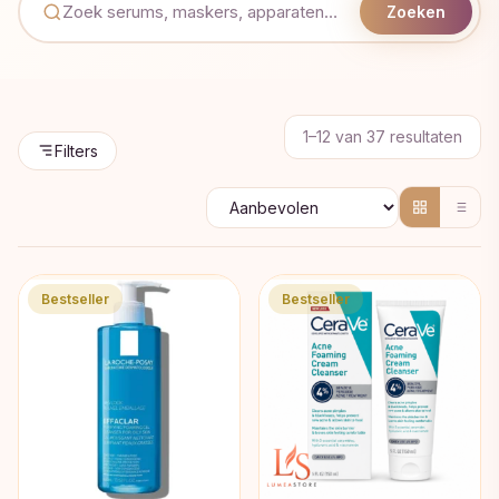
Zoeken
Geso
1–12 van 37 resultaten
Filters
op
popul
Bestseller
Bestseller