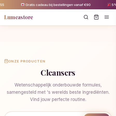
Gratis cadeau bij bestellingen vanaf €90
5% ko
Lumeastore
ONZE PRODUCTEN
Cleansers
Wetenschappelijk onderbouwde formules,
samengesteld met 's werelds beste ingrediënten.
Vind jouw perfecte routine.