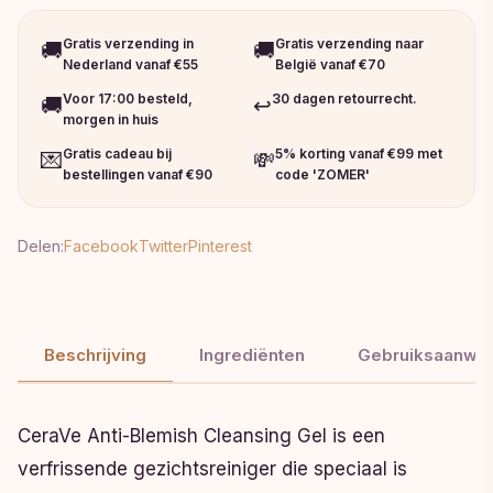
Gratis verzending in
Gratis verzending naar
🚚
🚚
Nederland vanaf €55
België vanaf €70
Voor 17:00 besteld,
30 dagen retourrecht.
🚚
↩️
morgen in huis
Gratis cadeau bij
5% korting vanaf €99 met
💌
💸
bestellingen vanaf €90
code 'ZOMER'
Delen:
Facebook
Twitter
Pinterest
Beschrijving
Ingrediënten
Gebruiksaanwij
CeraVe Anti-Blemish Cleansing Gel is een
verfrissende gezichtsreiniger die speciaal is