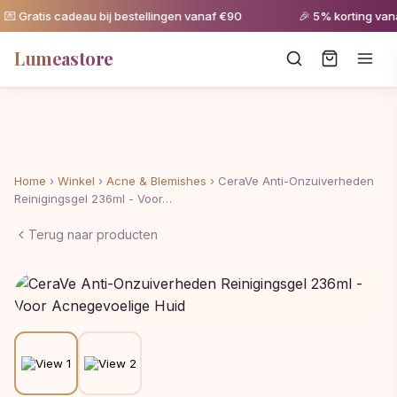
 Gratis cadeau bij bestellingen vanaf €90
🎉 5% korting vana
Lumeastore
Home
›
Winkel
›
Acne & Blemishes
›
CeraVe Anti-Onzuiverheden
Reinigingsgel 236ml - Voor…
Terug naar producten