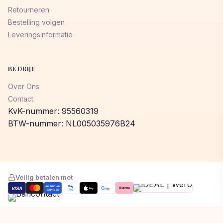
Retourneren
Bestelling volgen
Leveringsinformatie
BEDRIJF
Over Ons
Contact
KvK-nummer: 95560319
BTW-nummer: NL005035976B24
Veilig betalen met
AMERICAN
Pay
VISA
G
Klarna
Pay
Pay
EXPRESS
Pal
Toegevoegd aan winkelwagen!