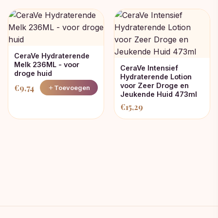
CeraVe Hydraterende
Melk 236ML - voor
CeraVe Intensief
droge huid
Hydraterende Lotion
voor Zeer Droge en
€
9,74
Toevoegen
Jeukende Huid 473ml
€
15,29