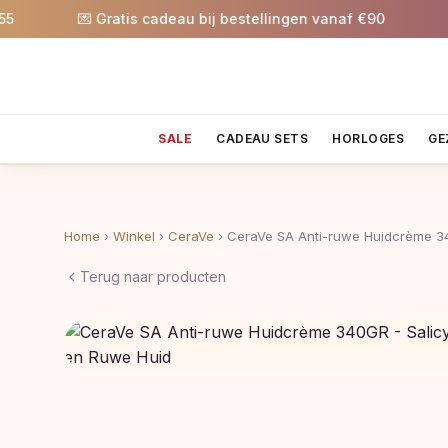
💌 Gratis cadeau bij bestellingen vanaf €90
🎉 5%
SALE
CADEAU SETS
HORLOGES
GE
Home
›
Winkel
›
CeraVe
›
CeraVe SA Anti-ruwe Huidcrème 
Terug naar producten