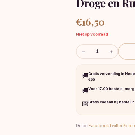
Droge en R
€
16,50
Niet op voorraad
−
+
Gratis verzending in Nede
🚚
€55
Voor 17:00 besteld, morge
🚚
Gratis cadeau bij bestelli
💌
Delen:
Facebook
Twitter
Pinter