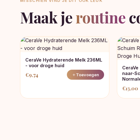
MISSCHIEN VIND JE DIT OOK LEUK
Maak je
routine
c
CeraVe Hydraterende Melk 236ML
- voor droge huid
CeraVe
naar-Sc
€
9,74
Toevoegen
Normale
€
13,00