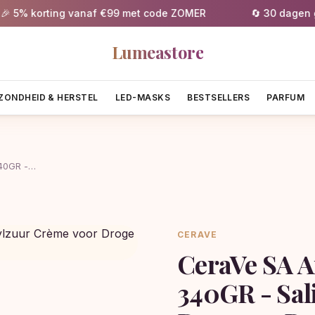
 korting vanaf €99 met code ZOMER
🔄 30 dagen gratis
Lumeastore
ZONDHEID & HERSTEL
LED-MASKS
BESTSELLERS
PARFUM
340GR -…
CERAVE
CeraVe SA 
340GR - Sal