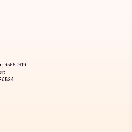
: 95560319
r:
76B24