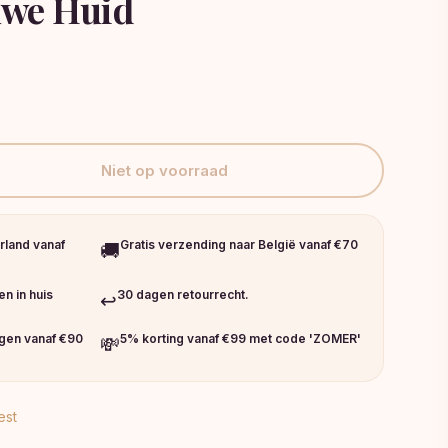
uwe Huid
Niet op voorraad
rland vanaf
Gratis verzending naar België vanaf €70
🚚
n in huis
30 dagen retourrecht.
↩️
ngen vanaf €90
5% korting vanaf €99 met code 'ZOMER'
💸
est