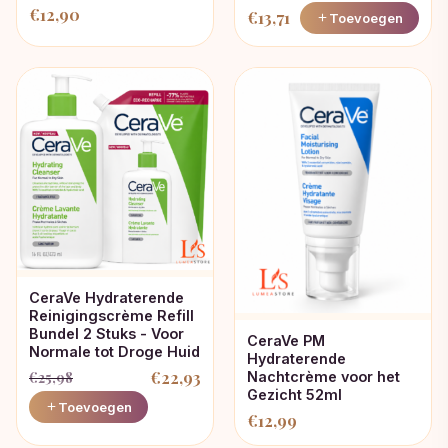
€
12,90
€
13,71
Toevoegen
CeraVe Hydraterende
Reinigingscrème Refill
Bundel 2 Stuks - Voor
CeraVe PM
Normale tot Droge Huid
Hydraterende
€
22,93
Nachtcrème voor het
€
25,98
Gezicht 52ml
Oorspronkelijke
Huidige
Toevoegen
€
12,99
prijs
prijs