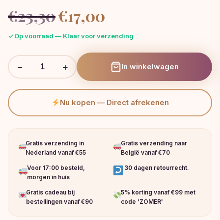
Oorspronkelijke
Huidige
€
23,30
€
17,00
prijs
prijs
was:
is:
Op voorraad — Klaar voor verzending
€23,30.
€17,00.
−
+
In winkelwagen
Nu kopen — Direct afrekenen
Gratis verzending in
Gratis verzending naar
Nederland vanaf €55
België vanaf €70
Voor 17:00 besteld,
30 dagen retourrecht.
morgen in huis
Gratis cadeau bij
5% korting vanaf €99 met
bestellingen vanaf €90
code 'ZOMER'