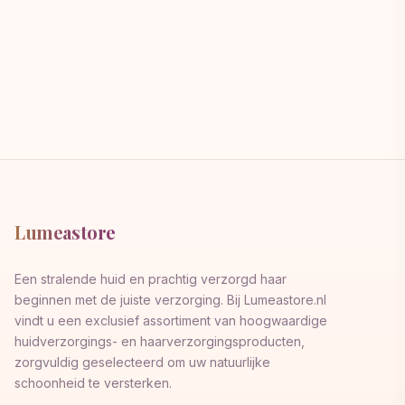
was:
is:
€25,98.
€22,93.
Lumeastore
Een stralende huid en prachtig verzorgd haar
beginnen met de juiste verzorging. Bij Lumeastore.nl
vindt u een exclusief assortiment van hoogwaardige
huidverzorgings- en haarverzorgingsproducten,
zorgvuldig geselecteerd om uw natuurlijke
schoonheid te versterken.