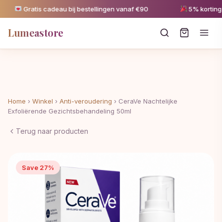
Gratis cadeau bij bestellingen vanaf €90
5% korting va
Lumeastore
Home
›
Winkel
›
Anti-veroudering
›
CeraVe Nachtelijke
Exfoliërende Gezichtsbehandeling 50ml
Terug naar producten
Save 27%