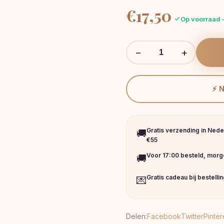
€
17,50
Op voorraad 
−
+
⚡ 
Gratis verzending in Nede
🚚
€55
Voor 17:00 besteld, morge
🚚
Gratis cadeau bij bestelli
💌
Delen:
Facebook
Twitter
Pinter