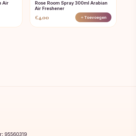
 Air
Rose Room Spray 300ml Arabian
Air Freshener
€
4,00
Toevoegen
: 95560319