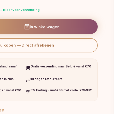
— Klaar voor verzending
In winkelwagen
Nu kopen — Direct afrekenen
rland vanaf
Gratis verzending naar België vanaf €70
🚚
n in huis
30 dagen retourrecht.
↩️
ngen vanaf €90
5% korting vanaf €99 met code 'ZOMER'
💸
est