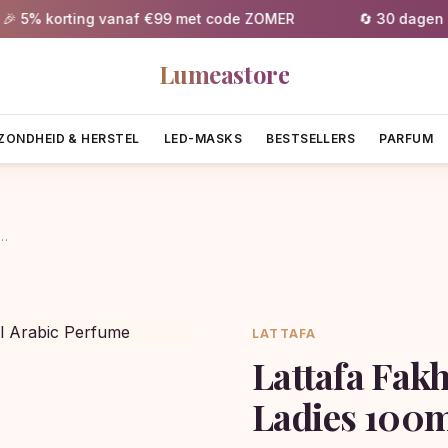
 korting vanaf €99 met code ZOMER
🔄 30 dagen gratis
Lumeastore
ZONDHEID & HERSTEL
LED-MASKS
BESTSELLERS
PARFUM
m…
LATTAFA
Lattafa Fak
Ladies 100m