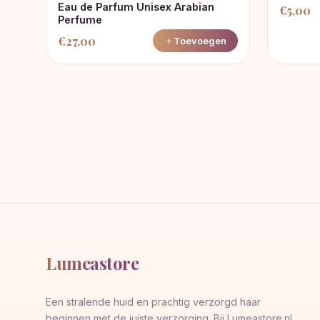
Eau de Parfum Unisex Arabian
€
5,00
Perfume
€
27,00
Toevoegen
Lumeastore
Een stralende huid en prachtig verzorgd haar
beginnen met de juiste verzorging. Bij Lumeastore.nl