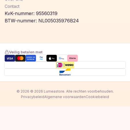
Contact
KvK-nummer: 95560319
BTW-nummer: NL005035976B24
Veilig betalen met
AMERICAN
Pay
VISA
G
Klarna
Pay
Pay
EXPRESS
Pal
© 2026 © 2026 Lumeastore. Alle rechten voorbehouden.
Privacybeleid
Algemene voorwaarden
Cookiebeleid