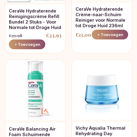
CeraVe Hydraterende
CeraVe Hydraterende
Crème-naar-Schuim
Reinigingscrème Refill
Reiniger voor Normale
Bundel 2 Stuks - Voor
tot Droge Huid 236ml
Normale tot Droge Huid
€
13,00
Toevoegen
€
22,93
€
25,98
Oorspronkelijke
Huidige
Toevoegen
prijs
prijs
was:
is:
€25,98.
€22,93.
Vichy Aqualia Thermal
CeraVe Balancing Air
Rehydrating Day
Foam Schuimende