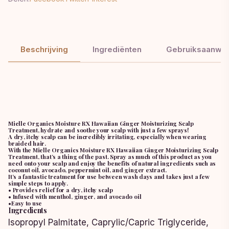
Beschrijving
Ingrediënten
Gebruiksaanwij
Mielle Organics Moisture RX Hawaiian Ginger Moisturizing Scalp
Treatment, hydrate and soothe your scalp with just a few sprays!
A dry, itchy scalp can be incredibly irritating, especially when wearing
braided hair.
With the Mielle Organics Moisture RX Hawaiian Ginger Moisturizing Scalp
Treatment, that’s a thing of the past. Spray as much of this product as you
need onto your scalp and enjoy the benefits of natural ingredients such as
coconut oil, avocado, peppermint oil, and ginger extract.
It’s a fantastic treatment for use between wash days and takes just a few
simple steps to apply.
• Provides relief for a dry, itchy scalp
• Infused with menthol, ginger, and avocado oil
•Easy to use
Ingredients
Isopropyl Palmitate, Caprylic/Capric Triglyceride,