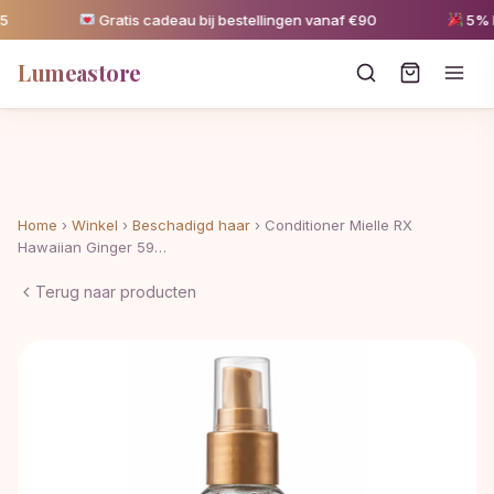
Gratis cadeau bij bestellingen vanaf €90
5% kor
Lumeastore
Home
›
Winkel
›
Beschadigd haar
›
Conditioner Mielle RX
Hawaiian Ginger 59…
Terug naar producten