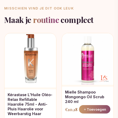
MISSCHIEN VIND JE DIT OOK LEUK
Maak je
routine
compleet
Mielle Shampoo
Kérastase L'Huile Oléo-
Mongongo Oil Scrub
Relax Refillable
240 ml
Haarolie 75ml - Anti-
€
10,18
Pluis Haarolie voor
Toevoegen
Weerbarstig Haar