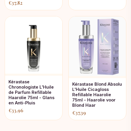
€
37,82
Kérastase
Kérastase Blond Absolu
Chronologiste L'Huile
L'Huile Cicagloss
de Parfum Refillable
Refillable Haarolie
Haarolie 75ml - Glans
75ml - Haarolie voor
en Anti-Pluis
Blond Haar
€
33,96
€
37,39